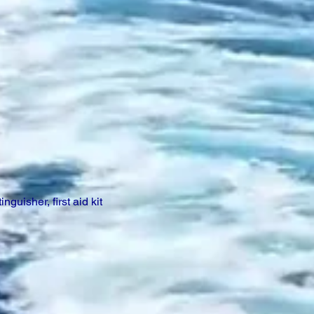
inguisher, first aid kit