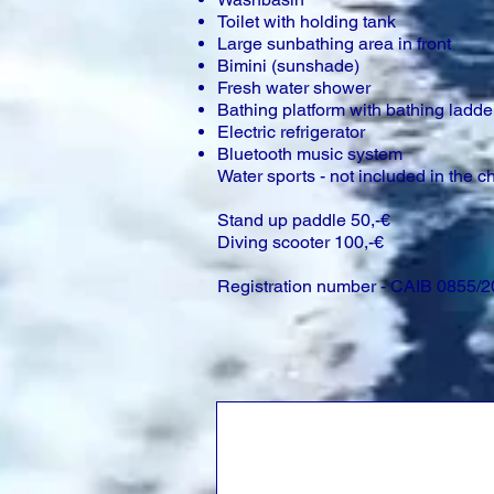
Toilet with holding tank
Large sunbathing area in front
Bimini (sunshade)
Fresh water shower
Bathing platform with bathing ladde
Electric refrigerator
Bluetooth music system
Water sports - not included in the ch
Stand up paddle 50,-€
Diving scooter 100,-€
Registration number - CAIB 0855/