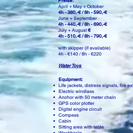
Preise:
April + May + October
4h - 380,-€ / 8h - 590,-€
June + September
4h - 440,-€ / 8h - 690,-€
July + August
€
4h - 510,-€ / 8h - 790,-€
with skipper (if available)
4h - €140 / 8h - €220
Water Toys
Equipment:
Life jackets, distress signals, fire ext
Electric windlass
Anchor with 50 meter chain
GPS color plotter
Digital engine circuit
Compass
Cabin
Sitting area with table
Washbasin