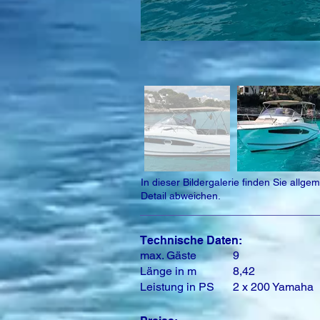
In dieser Bildergalerie finden Sie all
Detail abweichen.
Technische Daten:
max. Gäste
9
Länge in m
8,42
Leistung in PS
2 x 200 Yamaha