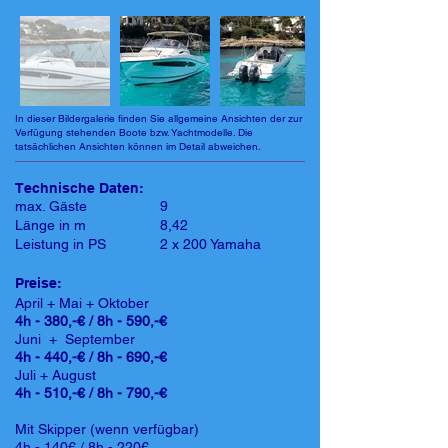
In dieser Bildergalerie finden Sie allgemeine Ansichten der zur
Verfügung stehenden Boote bzw. Yachtmodelle. Die
tatsächlichen Ansichten können im Detail abweichen.
Technische Daten:
max. Gäste
9
Länge in m
8,42
Leistung in PS
2 x 200 Yamaha
Preise:
April + Mai + Oktober
4h - 380,-€ / 8h - 590,-€
Juni + September
4h - 440,-€ / 8h - 690,-€
Juli + August
4h - 510,-€ / 8h - 790,-€
Mit Skipper (wenn verfügbar)
4h - 140€ / 8h - 220€