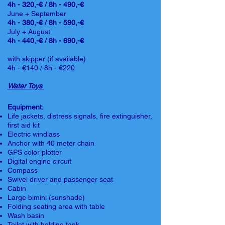
4h - 320,-€ / 8h - 490,-€
June + September
4h - 380,-€ / 8h - 590,-€
July + August
4h - 440,-€ / 8h - 690,-€
with skipper (if available)
4h - €140 / 8h - €220
Water Toys
Equipment:
Life jackets, distress signals, fire extinguisher,
first aid kit
Electric windlass
Anchor with 40 meter chain
GPS color plotter
Digital engine circuit
Compass
Swivel driver and passenger seat
Cabin
Large bimini (sunshade)
Folding seating area with table
Wash basin
Toilet with holding tank