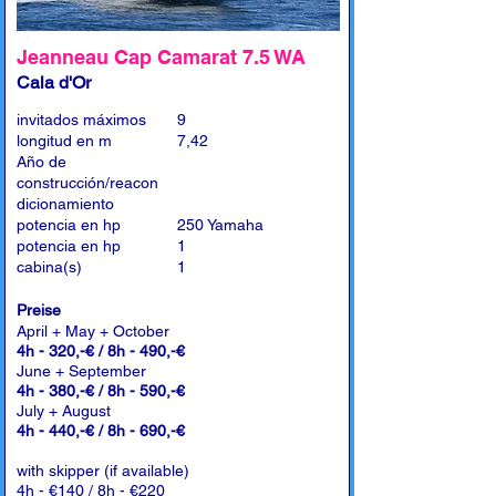
Jeanneau Cap Camarat 7.5 WA
Cala d'Or
invitados máximos
9
longitud en m
7,42
Año de
construcción/reacon
dicionamiento
potencia en hp
250 Yamaha
potencia en hp
1
cabina(s)
1
Preise
April + May + October
4h - 320,-€ / 8h - 490,-€
June + September
4h - 380,-€ / 8h - 590,-€
July + August
4h - 440,-€ / 8h - 690,-€
with skipper (if available)
4h - €140 / 8h - €220