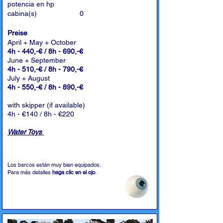
potencia en hp
cabina(s)
0
Preise
April + May + October
4h - 440,-€ / 8h - 690,-€
June + September
4h - 510,-€ / 8h - 790,-€
July + August
4h - 550,-€ / 8h - 890,-€
with skipper (if available)
4h - €140 / 8h - €220
Water Toys
Los barcos están muy bien equipados.
Para más detalles
haga clic en el ojo
.