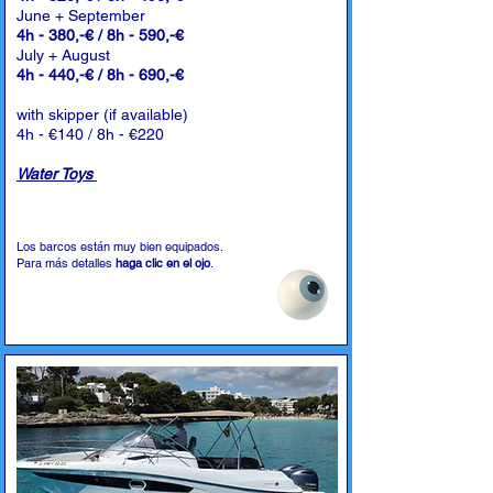
June + September
4h - 380,-€ / 8h - 590,-€
July + August
4h - 440,-€ / 8h - 690,-€
with skipper (if available)
4h - €140 / 8h - €220
Water Toys
Los barcos están muy bien equipados.
Para más detalles
haga clic en el ojo
.