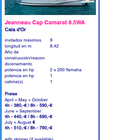
Jeanneau Cap Camarat 8.5WA
Cala d'Or
invitados máximos
9
longitud en m
8,42
Año de
construcción/reacon
dicionamiento
potencia en hp
2 x 200 Yamaha
potencia en hp
1
cabina(s)
1
Preise
April + May + October
4h - 380,-€ / 8h - 590,-€
June + September
4h - 440,-€ / 8h - 690,-€
July + August
€
4h - 510,-€ / 8h - 790,-€
with skipper (if available)