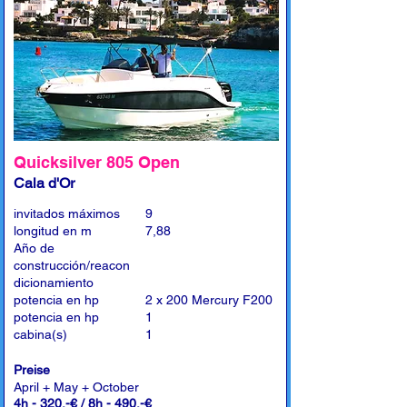
Quicksilver 805 Open
Cala d'Or
invitados máximos
9
longitud en m
7,88
Año de
construcción/reacon
dicionamiento
potencia en hp
2 x 200 Mercury F200
potencia en hp
1
cabina(s)
1
Preise
April + May + October
4h - 320,-€ / 8h - 490,-€