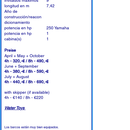
invitados máximos
9
longitud en m
7,42
Año de
construcción/reacon
dicionamiento
potencia en hp
250 Yamaha
potencia en hp
1
cabina(s)
1
Preise
April + May + October
4h - 320,-€ / 8h - 490,-€
June + September
4h - 380,-€ / 8h - 590,-€
July + August
4h - 440,-€ / 8h - 690,-€
with skipper (if available)
4h - €140 / 8h - €220
Water Toys
Los barcos están muy bien equipados.