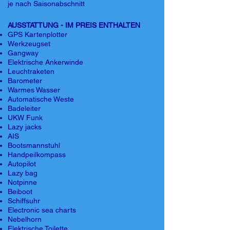
je nach Saisonabschnitt
AUSSTATTUNG - IM PREIS ENTHALTEN
GPS Kartenplotter
Werkzeugset
Gangway
Elektrische Ankerwinde
Leuchtraketen
Barometer
Warmes Wasser
Automatische Weste
Badeleiter
UKW Funk
Lazy jacks
AIS
Bootsmannstuhl
Handpeilkompass
Autopilot
Lazy bag
Notpinne
Beiboot
Schiffsuhr
Electronic sea charts
Nebelhorn
Elektrische Toilette