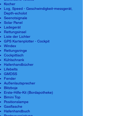
Kocher
Log, Speed - Geschwindigkeit-messgerät,
Depth-echolot
Seenotsignale
Solar Panel
Ladegerät
Rettungsinsel
Liste der Lichter
GPS Kartenplotter - Cockpit
Windex
Rettungsringe
Cockpittisch
Kühlschrank
Hafenhandbücher
Lifebelts
GMDSS
Fender
Außenlautsprecher
Blitzboje
Erste-Hilfe-Kit (Bordapotheke)
Bimini Top
Positionslampe
Gasflasche
Hafenhandbuch
Pantryausrüstung