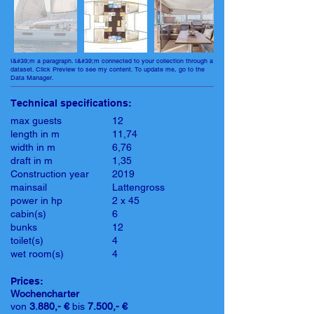
I&#39;m a paragraph. I&#39;m connected to your collection through a
dataset. Click Preview to see my content. To update me, go to the
Data Manager.
Technical specifications:
max guests
12
length in m
11,74
width in m
6,76
draft in m
1,35
Construction year
2019
mainsail
Lattengross
power in hp
2 x 45
cabin(s)
6
bunks
12
toilet(s)
4
wet room(s)
4
Prices:
Wochencharter
von
3.880,- €
bis
7.500,- €