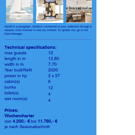
I&#39;m a paragraph. I&#39;m connected to your collection through a
dataset. Click Preview to see my content. To update me, go to the
Data Manager.
Technical specifications:
max guests
12
length in m
12,80
width in m
7,70
Year built/Refit
2020
power in hp
2 x 57
cabin(s)
6
bunks
12
toilet(s)
4
wet room(s)
4
Prices:
Wochencharter
von
4.200,- €
bis
11.760,- €
je nach Saisonabschnitt