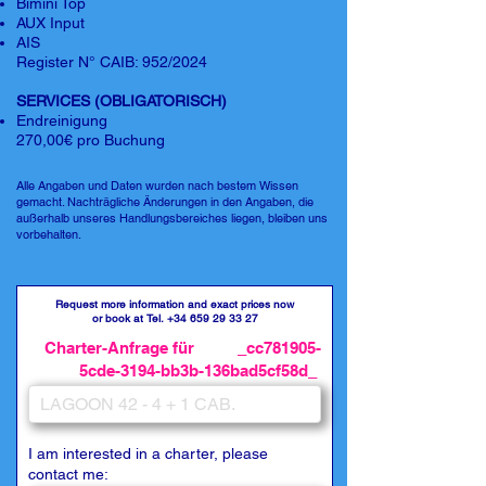
Bimini Top
AUX Input
AIS
Register N° CAIB: 952/2024
SERVICES (OBLIGATORISCH)
Endreinigung
270,00€ pro Buchung
Alle Angaben und Daten wurden nach bestem Wissen
gemacht. Nachträgliche Änderungen in den Angaben, die
außerhalb unseres Handlungsbereiches liegen, bleiben uns
vorbehalten.
Request more information and exact prices now
or book at Tel.
+34 659 29 33 27
Charter-Anfrage für _cc781905-
5cde-3194-bb3b-136bad5cf58d_
I am interested in a charter, please
contact me: