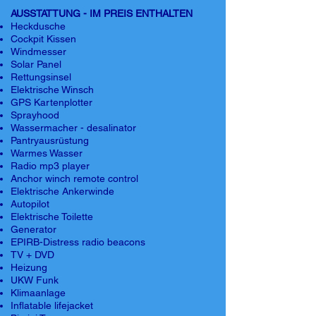
AUSSTATTUNG - IM PREIS ENTHALTEN
Heckdusche
Cockpit Kissen
Windmesser
Solar Panel
Rettungsinsel
Elektrische Winsch
GPS Kartenplotter
Sprayhood
Wassermacher - desalinator
Pantryausrüstung
Warmes Wasser
Radio mp3 player
Anchor winch remote control
Elektrische Ankerwinde
Autopilot
Elektrische Toilette
Generator
EPIRB-Distress radio beacons
TV + DVD
Heizung
UKW Funk
Klimaanlage
Inflatable lifejacket