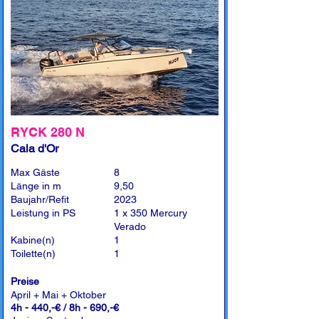
RYCK 280 N
Cala d'Or
Max Gäste
8
Länge in m
9,50
Baujahr/Refit
2023
Leistung in PS
1 x 350 Mercury
Verado
Kabine(n)
1
Toilette(n)
1
Preise
April + Mai + Oktober
4h - 440,-€ / 8h - 690,-€