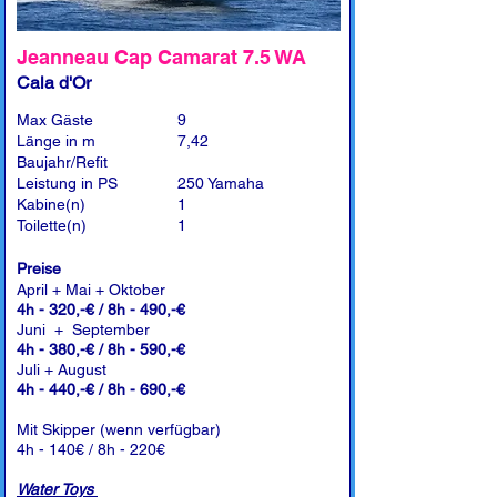
Jeanneau Cap Camarat 7.5 WA
Cala d'Or
Max Gäste
9
Länge in m
7,42
Baujahr/Refit
Leistung in PS
250 Yamaha
Kabine(n)
1
Toilette(n)
1
Preise
April + Mai + Oktober
4h - 320,-€ / 8h - 490,-€
Juni + September
4h - 380,-€ / 8h - 590,-€
Juli + August
4h - 440,-€ / 8h - 690,-€
Mit Skipper (wenn verfügbar)
4h - 140€ / 8h - 220€
Water Toys