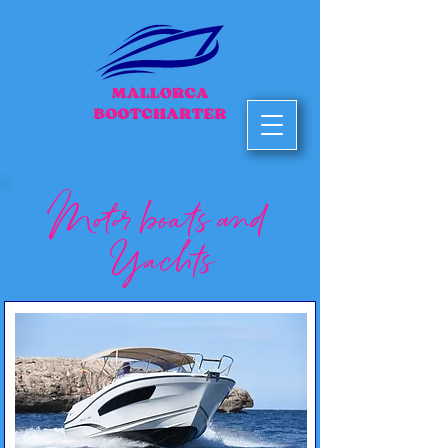
Motor boats and
Yachts