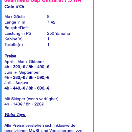
Cala d'Or
Max Gäste
9
Länge in m
7,42
Baujahr/Refit
Leistung in PS
250 Yamaha
Kabine(n)
1
Toilette(n)
1
Preise
April + Mai + Oktober
4h - 320,-€ / 8h - 490,-€
Juni + September
4h - 380,-€ / 8h - 590,-€
Juli + August
4h - 440,-€ / 8h - 690,-€
Mit Skipper (wenn verfügbar)
4h - 140€ / 8h - 220€
Water Toys
Alle Preise verstehen sich inklusive der
gesetzlichen MwSt. und Versicherung, zzgl.