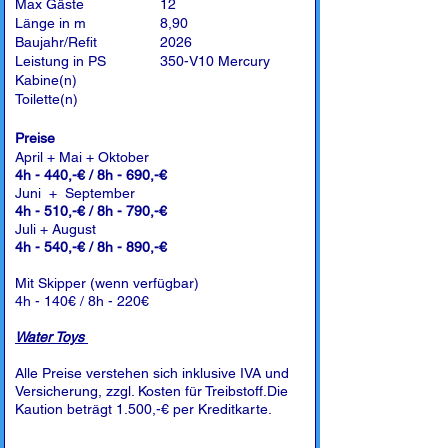
Max Gäste
12
Länge in m
8,90
Baujahr/Refit
2026
Leistung in PS
350-V10 Mercury
Kabine(n)
Toilette(n)
Preise
April + Mai + Oktober
4h - 440,-€ / 8h - 690,-€
Juni + September
4h - 510,-€ / 8h - 790,-€
Juli + August
4h - 540,-€ / 8h - 890,-€
Mit Skipper (wenn verfügbar)
4h - 140€ / 8h - 220€
Water Toys
Alle Preise verstehen sich inklusive IVA und
Versicherung, zzgl. Kosten für Treibstoff.Die
Kaution beträgt 1.500,-€ per Kreditkarte.