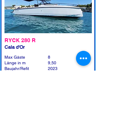
RYCK 280 R
Cala d'Or
Max Gäste
8
Länge in m
9,50
Baujahr/Refit
2023
Leistung in PS
1 x 300 Mercury
Kabine(n)
1
Toilette(n)
1
Preise
April + Mai + Oktober
4h - 440,-€ / 8h - 690,-€
Juni + September
4h - 510,-€ / 8h - 790,-€
Juli + August
4h - 550,-€ / 8h - 890,-€