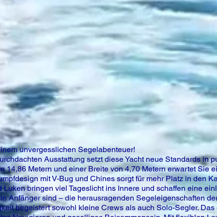
 einem unvergesslichen Segelabenteuer!
urchdachten Ausstattung setzt diese Yacht neue Standards in pun
n 14,86 Metern und einer Breite von 4,70 Metern erwartet Sie
mpfdesign mit V-Bug und Chines sorgt für mehr Platz in den Ka
d Luken bringen viel Tageslicht ins Innere und schaffen eine e
 ein Anfänger sind – die herausragenden Segeleigenschaften de
keit begeistert sowohl kleine Crews als auch Solo-Segler. Das