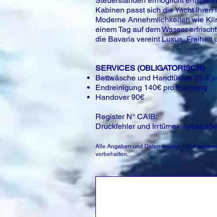
Steuerständen ermöglicht entspannt
Kabinen passt sich die Yacht Ihren 
Moderne Annehmlichkeiten wie Klim
einem Tag auf dem Wasser erfrisc
die Bavaria vereint Luxus, Freiheit
SERVICES (OBLIGATORISCH)
Bettwäsche und Handtücher 25 € p
Endreinigung 140€ pro Buchung
Handover 90€
Register N° CAIB:
Druckfehler und Irrtümer vorbehalte
Alle Angaben und Daten wurden nach bestem 
vorbehalten.