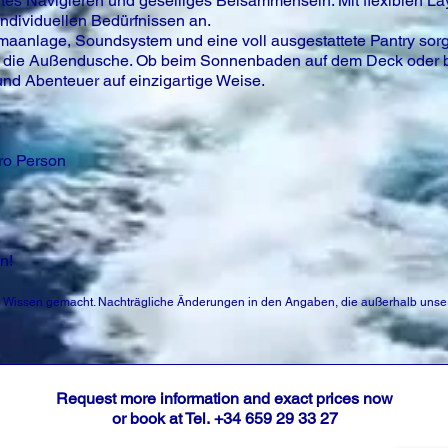
es Navigieren und geselliges Beisammensein. Mit flexiblen Lay
individuellen Bedürfnissen an.
aanlage, Soundsystem und eine voll ausgestattete Pantry sorg
ht die Außendusche. Ob beim Sonnenbaden auf dem Deck oder
 und Abenteuer auf einzigartige Weise.
ro Person
n!
Wissen gemacht. Nachträgliche Änderungen in den Angaben, die außerhalb unser
Request more information and exact prices now
or book at Tel.
+34 659 29 33 27