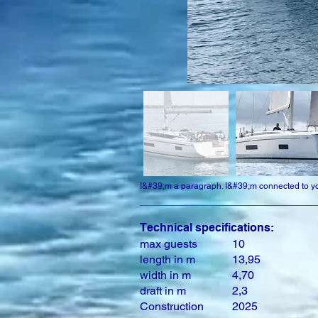
I&#39;m a paragraph. I&#39;m connected to you
Technical specifications:
max guests
10
length in m
13,95
width in m
4,70
draft in m
2,3
Construction
2025