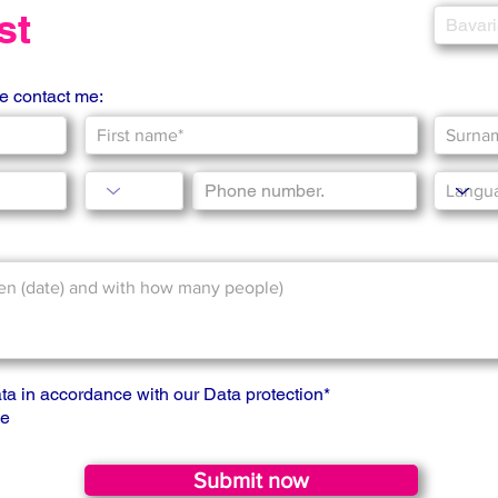
st
se contact me:
ta in accordance with our
Data protection
*
ge
Submit now