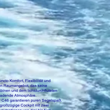
cto Komfort, Flexibilität und
 ein Raumangebot, das keine
binen und dem lichtdurchfluteten
inladende Atmosphäre.
r C46 garantieren puren Segelspaß.
 großzügige Cockpit mit zwei