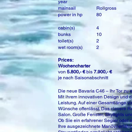
year
mainsail
Rollgross
power in hp
80
cabin(s)
4
bunks
10
toilet(s)
2
wet room(s)
2
Prices:
Wochencharter
von
5.800,- €
bis
7.900,- €
je nach Saisonabschnitt
Die neue Bavaria C46 – Ihr Tor zu
Mit ihrem innovativen Design und d
Leistung. Auf einer Gesamtlänge vo
Wünsche offenlässt. Das clevere Ru
Salon. Große Fenster, Skylights un
Ob Sie ein erfahrener Segler oder
Ihre ausgezeichnete Manövrierfähig