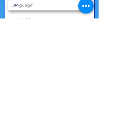
special wishes
We need your consent to store data in
accordance with our
Data protection
*
Yes, I agree to the data storage
Submit now
Back to
overview