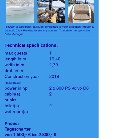
I&#39;m a paragraph. I&#39;m connected to your collection through a
dataset. Click Preview to see my content. To update me, go to the
Data Manager.
Technical specifications:
max guests
11
length in m
16,40
width in m
4,79
draft in m
Construction year
2019
mainsail
power in hp
2 x 600 PS Volvo D8
cabin(s)
2
bunks
toilet(s)
2
wet room(s)
Prices:
Tagescharter
von 1.500,- € bis 2.800,- €