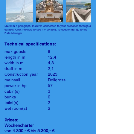
I&#39;m a paragraph. I&#39;m connected to your collection through a
dataset. Click Preview to see my content. To update me, go to the
Data Manager.
Technical specifications:
max guests
8
length in m
12,4
width in m
4,3
draft in m
2,1
Construction year
2023
mainsail
Rollgross
power in hp
57
cabin(s)
3
bunks
6
toilet(s)
2
wet room(s)
2
Prices:
Wochencharter
von
4.300,- €
bis
5.300,- €