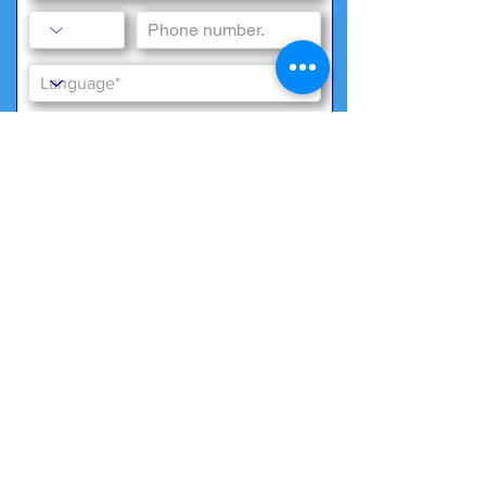
special wishes
We need your consent to store data in
accordance with our
Data protection
*
Yes, I agree to the data storage
Submit now
Back to
overview