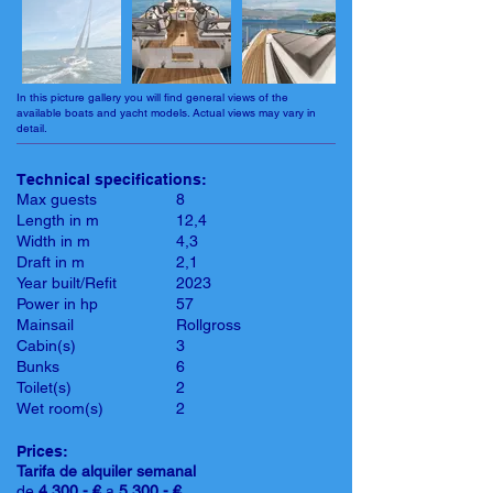
In this picture gallery you will find general views of the
available boats and yacht models. Actual views may vary in
detail.
Technical specifications:
Max guests
8
Length in m
12,4
Width in m
4,3
Draft in m
2,1
Year built/Refit
2023
Power in hp
57
Mainsail
Rollgross
Cabin(s)
3
Bunks
6
Toilet(s)
2
Wet room(s)
2
Prices:
Tarifa de alquiler semanal
de
4.300,- €
a
5.300,- €