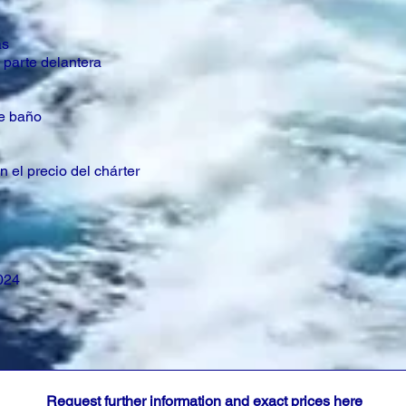
as
 parte delantera
de baño
n el precio del chárter
024
Request further information and exact prices here