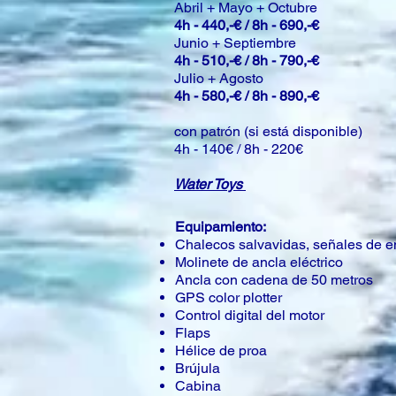
Abril + Mayo + Octubre
4h - 440,-€ / 8h - 690,-€
Junio + Septiembre
4h - 510,-€ / 8h - 790,-€
Julio + Agosto
4h - 580,-€ / 8h - 890,-€
con patrón (si está disponible)
4h - 140€ / 8h - 220€
Water Toys
Equipamiento:
Chalecos salvavidas, señales de em
Molinete de ancla eléctrico
Ancla con cadena de 50 metros
GPS color plotter
Control digital del motor
Flaps
Hélice de proa
Brújula
Cabina