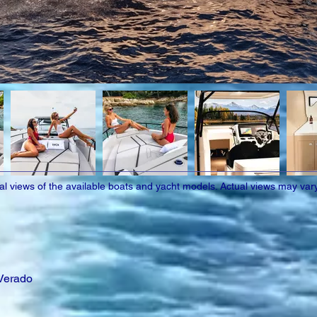
eral views of the available boats and yacht models. Actual views may vary 
 Verado