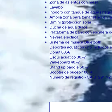
Zona de asientos con mesa
Lavabo
Inodoro con tanque de aguas negr
Amplia zona para tomar el sol en la
Bimini (protección solar)
Ducha de agua dulce
Plataforma de baño con escalera 
Nevera eléctrica
Sistema de música Bluetooth
Deportes acuáticos - no incluidos e
Donut 30,-€
Esquí acuático 30,-€
Wakeboard 40,-€
Stand up paddle 50,-€
Scooter de buceo 100,-€
Número de registro - CAIB 2917-2