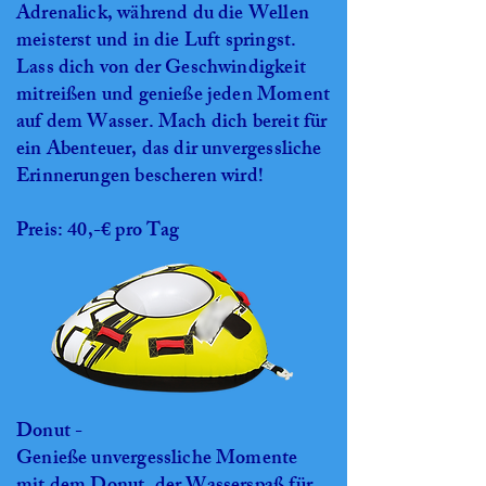
Adrenalick, während du die Wellen
meisterst und in die Luft springst.
Lass dich von der Geschwindigkeit
mitreißen und genieße jeden Moment
auf dem Wasser. Mach dich bereit für
ein Abenteuer, das dir unvergessliche
Erinnerungen bescheren wird!
Preis: 40,-€ pro Tag
Donut -
Genieße unvergessliche Momente