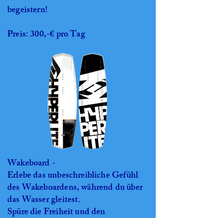
begeistern!
Preis: 300,-€ pro Tag
Wakeboard -
Erlebe das unbeschreibliche Gefühl
des Wakeboardens, während du über
das Wasser gleitest.
Spüre die Freiheit und den