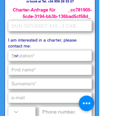
or book at Tel.
+34 659 29 33 27
Charter-Anfrage für _cc781905-
5cde-3194-bb3b-136bad5cf58d_
I am interested in a charter, please
contact me: