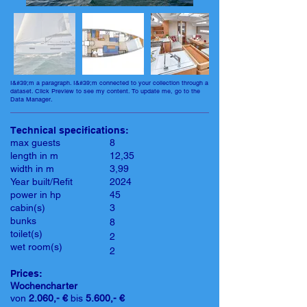
I&#39;m a paragraph. I&#39;m connected to your collection through a
dataset. Click Preview to see my content. To update me, go to the
Data Manager.
Technical specifications:
max guests
8
length in m
12,35
width in m
3,99
Year built/Refit
2024
power in hp
45
cabin(s)
3
bunks
8
toilet(s)
2
wet room(s)
2
Prices:
Wochencharter
von
2.060,- €
bis
5.600,- €