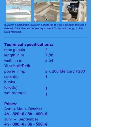
I&#39;m a paragraph. I&#39;m connected to your collection through a
dataset. Click Preview to see my content. To update me, go to the
Data Manager.
Technical specifications:
max guests
9
length in m
7,88
width in m
2,54
Year built/Refit
power in hp
2 x 200 Mercury F200
cabin(s)
1
bunks
toilet(s)
1
wet room(s)
1
Prices:
April + Mai + Oktober
4h - 320,-€ / 8h - 490,-€
Juni + September
4h - 380,-€ / 8h - 590,-€