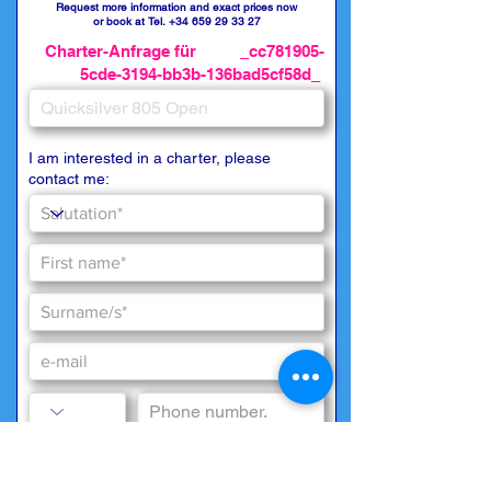
Request more information and exact prices now
or book at Tel.
+34 659 29 33 27
Charter-Anfrage für _cc781905-
5cde-3194-bb3b-136bad5cf58d_
I am interested in a charter, please
contact me: