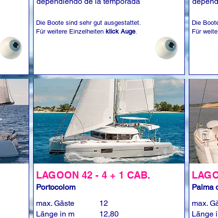
dependiendo de la temporada
depend
Die Boote sind sehr gut ausgestattet.
Die Boote
Für weitere Einzelheiten
klick Auge
.
Für weite
LAGOON 42 - 4 + 1 CAB.
LAGOO
Portocolom
Palma d
max. Gäste
12
max. G
Länge in m
12,80
Länge 