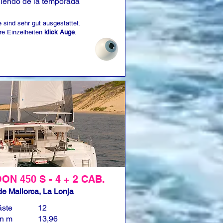
iendo de la temporada
 sind sehr gut ausgestattet.
re Einzelheiten
klick Auge
.
N 450 S - 4 + 2 CAB.
e Mallorca, La Lonja
äste
12
in m
13,96