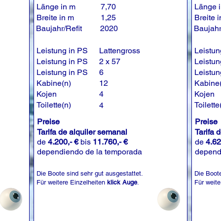
Länge in m
7,70
Länge 
Breite in m
1,25
Breite 
Baujahr/Refit
2020
Baujahr
Leistung in PS
Lattengross
Leistun
Leistung in PS
2 x 57
Leistun
Leistung in PS
6
Leistun
Kabine(n)
12
Kabine
Kojen
4
Kojen
Toilette(n)
Toilette
4
Preise
Preise
Tarifa de alquiler semanal
Tarifa 
de
4.200,- €
bis
11.760,- €
de
4.62
dependiendo de la temporada
depend
Die Boote sind sehr gut ausgestattet.
Die Boote
Für weitere Einzelheiten
klick Auge
.
Für weite