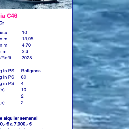
ia C46
Or
äste
10
in m
13,95
in m
4,70
in m
2,3
/Refit
2025
g in PS
Rollgross
g in PS
80
g in PS
4
(n)
10
2
(n)
2
de alquiler semanal
0,- €
a
7.900,- €