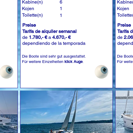
Kabine(n)
6
Kabine
Kojen
1
Kojen
Toilette(n)
Toilette
1
Preise
Preise
Tarifa de alquiler semanal
Tarifa 
de
1.780,- €
a
4.670,- €
de
2.06
dependiendo de la temporada
depend
Die Boote sind sehr gut ausgestattet.
Die Boote
Für weitere Einzelheiten
klick Auge
.
Für weite