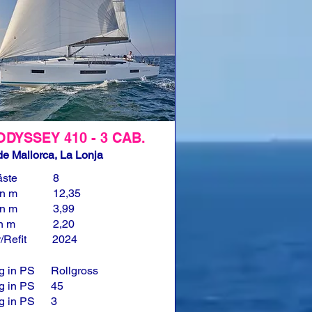
ODYSSEY 410 - 3 CAB.
e Mallorca, La Lonja
äste
8
in m
12,35
in m
3,99
in m
2,20
/Refit
2024
g in PS
Rollgross
g in PS
45
g in PS
3