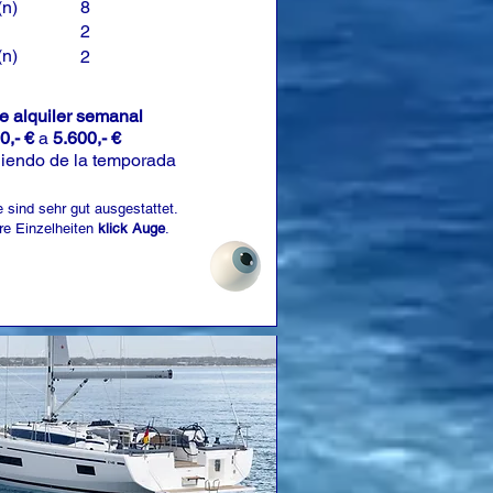
(n)
8
2
(n)
2
de alquiler semanal
0,- €
a
5.600,- €
iendo de la temporada
 sind sehr gut ausgestattet.
re Einzelheiten
klick Auge
.