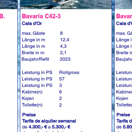
B.
Bavaria C42-3
Bavar
Cala d'Or
Cala d'
max. Gäste
8
max. G
Länge in m
12,4
Länge 
Länge in m
4,3
Länge 
Breite in m
2,1
Breite 
Baujahr/Refit
2023
Baujahr
Leistung in PS
Rollgross
Leistun
Leistung in PS
57
Leistun
Leistung in PS
3
Leistun
Kabine(n)
6
Kabine
Kojen
2
Kojen
Toilette(n)
Toilette
2
Preise
Preise
Tarifa de alquiler semanal
Tarifa 
de
4.300,- €
a
5.300,- €
de
5.80