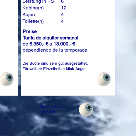
Leistung in PS
6
Kabine(n)
12
Kojen
4
Toilette(n)
4
Preise
Tarifa de alquiler semanal
de
6.350,- €
a
13.000,- €
dependiendo de la temporada
Die Boote sind sehr gut ausgestattet.
Für weitere Einzelheiten
klick Auge
.
For more yachts
click eye