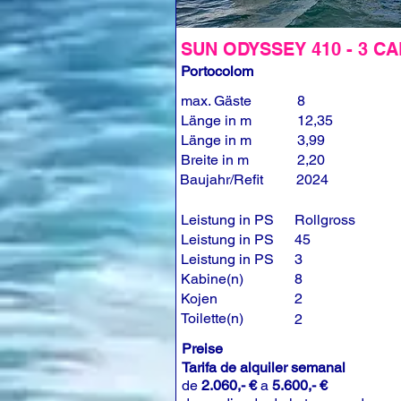
SUN ODYSSEY 410 - 3 CA
Portocolom
max. Gäste
8
Länge in m
12,35
Länge in m
3,99
Breite in m
2,20
Baujahr/Refit
2024
Leistung in PS
Rollgross
Leistung in PS
45
Leistung in PS
3
Kabine(n)
8
Kojen
2
Toilette(n)
2
Preise
Tarifa de alquiler semanal
de
2.060,- €
a
5.600,- €