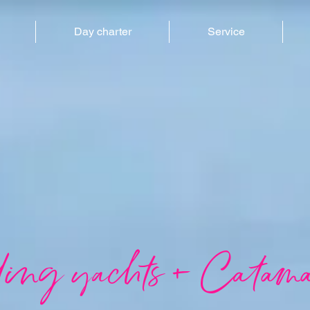
Day charter
Service
ling yachts + Catama