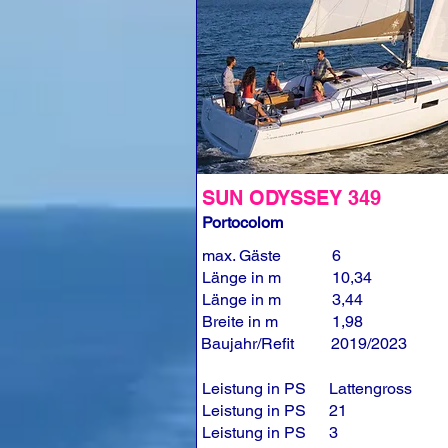
SUN ODYSSEY 349
Portocolom
max. Gäste
6
Länge in m
10,34
Länge in m
3,44
Breite in m
1,98
Baujahr/Refit
2019/2023
Leistung in PS
Lattengross
Leistung in PS
21
Leistung in PS
3