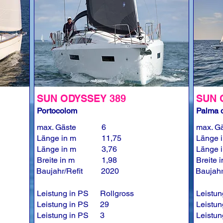
SUN ODYSSEY 389
SUN 
Portocolom
Palma d
max. Gäste
6
max. G
Länge in m
11,75
Länge 
Länge in m
3,76
Länge 
Breite in m
1,98
Breite 
Baujahr/Refit
2020
Baujahr
Leistung in PS
Rollgross
Leistun
Leistung in PS
29
Leistun
Leistung in PS
3
Leistun