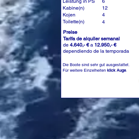
Leistung in PS
6
Kabine(n)
12
Kojen
4
Toilette(n)
4
Preise
Tarifa de alquiler semanal
de
4.640,- €
a
12.950,- €
dependiendo de la temporada
Die Boote sind sehr gut ausgestattet.
Für weitere Einzelheiten
klick Auge
.