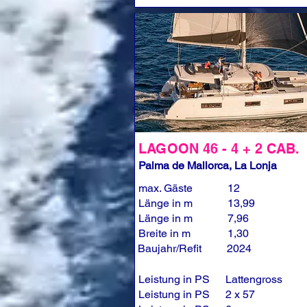
LAGOON 46 - 4 + 2 CAB.
Palma de Mallorca, La Lonja
max. Gäste
12
Länge in m
13,99
Länge in m
7,96
Breite in m
1,30
Baujahr/Refit
2024
Leistung in PS
Lattengross
Leistung in PS
2 x 57