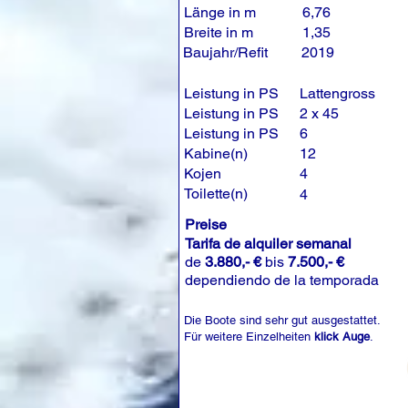
Länge in m
6,76
Breite in m
1,35
Baujahr/Refit
2019
Leistung in PS
Lattengross
Leistung in PS
2 x 45
Leistung in PS
6
Kabine(n)
12
Kojen
4
Toilette(n)
4
Preise
Tarifa de alquiler semanal
de
3.880,- €
bis
7.500,- €
dependiendo de la temporada
Die Boote sind sehr gut ausgestattet.
Für weitere Einzelheiten
klick Auge
.