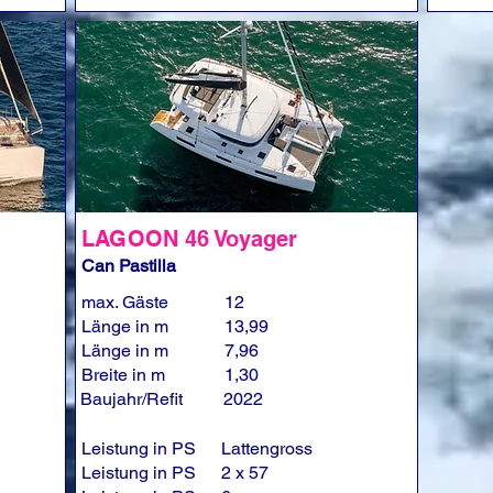
LAGOON 46 Voyager
Can Pastilla
max. Gäste
12
Länge in m
13,99
Länge in m
7,96
Breite in m
1,30
Baujahr/Refit
2022
Leistung in PS
Lattengross
Leistung in PS
2 x 57