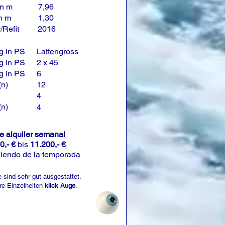
in m
7,96
in m
1,30
/Refit
2016
g in PS
Lattengross
g in PS
2 x 45
g in PS
6
(n)
12
4
(n)
4
de alquiler semanal
0,- €
bis
11.200,- €
iendo de la temporada
 sind sehr gut ausgestattet.
re Einzelheiten
klick Auge
.