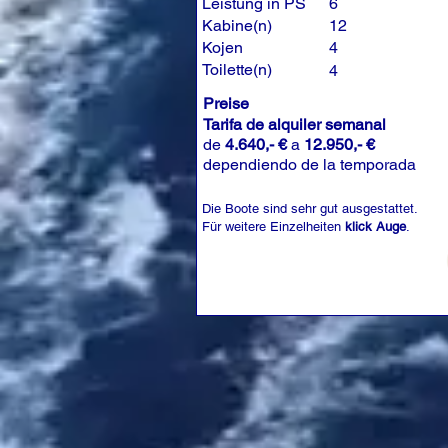
Leistung in PS
6
Kabine(n)
12
Kojen
4
Toilette(n)
4
Preise
Tarifa de alquiler semanal
de
4.640,- €
a
12.950,- €
dependiendo de la temporada
Die Boote sind sehr gut ausgestattet.
Für weitere Einzelheiten
klick Auge
.