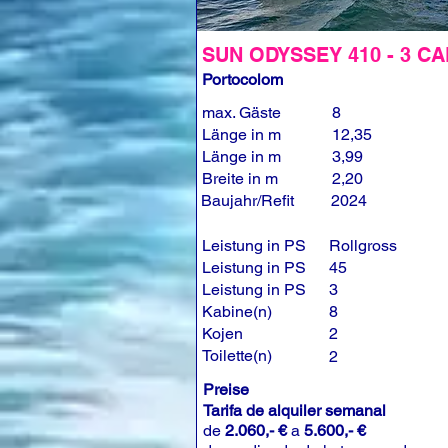
SUN ODYSSEY 410 - 3 CA
Portocolom
max. Gäste
8
Länge in m
12,35
Länge in m
3,99
Breite in m
2,20
Baujahr/Refit
2024
Leistung in PS
Rollgross
Leistung in PS
45
Leistung in PS
3
Kabine(n)
8
Kojen
2
Toilette(n)
2
Preise
Tarifa de alquiler semanal
de
2.060,- €
a
5.600,- €