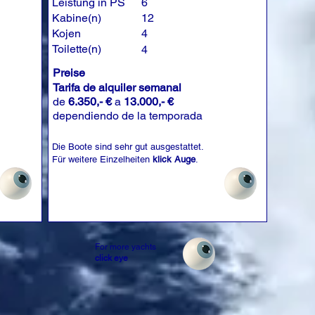
Leistung in PS
6
Kabine(n)
12
Kojen
4
Toilette(n)
4
Preise
Tarifa de alquiler semanal
de
6.350,- €
a
13.000,- €
dependiendo de la temporada
Die Boote sind sehr gut ausgestattet.
Für weitere Einzelheiten
klick Auge
.
For more yachts
click eye