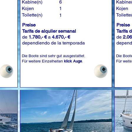
Kabine(n)
6
Kabine
Kojen
1
Kojen
Toilette(n)
Toilette
1
Preise
Preise
Tarifa de alquiler semanal
Tarifa 
de
1.780,- €
a
4.670,- €
de
2.06
dependiendo de la temporada
depend
Die Boote sind sehr gut ausgestattet.
Die Boote
Für weitere Einzelheiten
klick Auge
.
Für weite