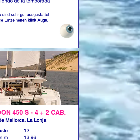
iendo de la temporada
 sind sehr gut ausgestattet.
re Einzelheiten
klick Auge
.
N 450 S - 4 + 2 CAB.
e Mallorca, La Lonja
äste
12
in m
13,96