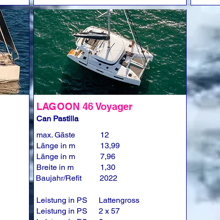
LAGOON 46 Voyager
Can Pastilla
max. Gäste
12
Länge in m
13,99
Länge in m
7,96
Breite in m
1,30
Baujahr/Refit
2022
Leistung in PS
Lattengross
Leistung in PS
2 x 57