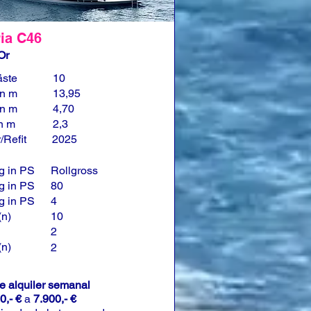
ia C46
Or
äste
10
in m
13,95
in m
4,70
in m
2,3
/Refit
2025
g in PS
Rollgross
g in PS
80
g in PS
4
(n)
10
2
(n)
2
de alquiler semanal
0,- €
a
7.900,- €