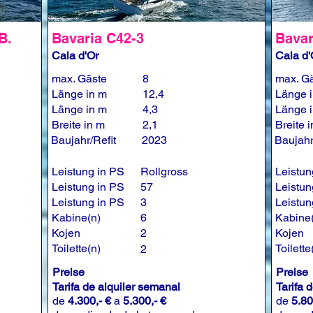
B.
Bavaria C42-3
Bavar
Cala d'Or
Cala d'
max. Gäste
8
max. G
Länge in m
12,4
Länge 
Länge in m
4,3
Länge 
Breite in m
2,1
Breite 
Baujahr/Refit
2023
Baujahr
Leistung in PS
Rollgross
Leistun
Leistung in PS
57
Leistun
Leistung in PS
3
Leistun
Kabine(n)
6
Kabine
Kojen
2
Kojen
Toilette(n)
Toilette
2
Preise
Preise
Tarifa de alquiler semanal
Tarifa 
de
4.300,- €
a
5.300,- €
de
5.80