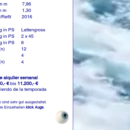
in m
7,96
in m
1,30
/Refit
2016
g in PS
Lattengross
g in PS
2 x 45
g in PS
6
(n)
12
4
(n)
4
de alquiler semanal
0,- €
bis
11.200,- €
iendo de la temporada
 sind sehr gut ausgestattet.
re Einzelheiten
klick Auge
.