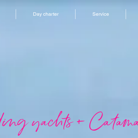
Day charter
Service
ling yachts + Catama