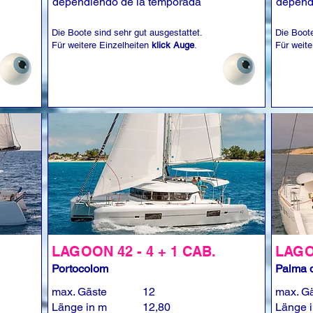
dependiendo de la temporada
depend
Die Boote sind sehr gut ausgestattet.
Die Boote
Für weitere Einzelheiten
klick Auge
.
Für weite
LAGOON 42 - 4 + 1 CAB.
LAGOO
Portocolom
Palma d
max. Gäste
12
max. G
Länge in m
12,80
Länge 