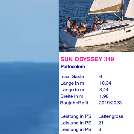
SUN ODYSSEY 349
Portocolom
max. Gäste
6
Länge in m
10,34
Länge in m
3,44
Breite in m
1,98
Baujahr/Refit
2019/2023
Leistung in PS
Lattengross
Leistung in PS
21
Leistung in PS
3