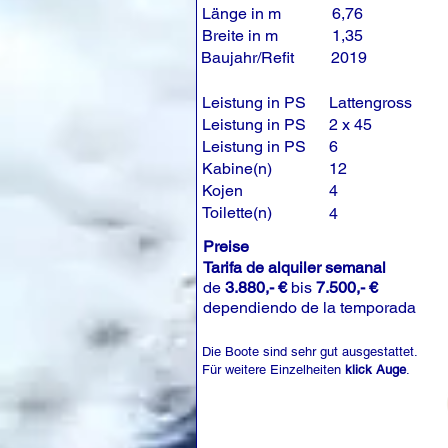
Länge in m
6,76
Breite in m
1,35
Baujahr/Refit
2019
Leistung in PS
Lattengross
Leistung in PS
2 x 45
Leistung in PS
6
Kabine(n)
12
Kojen
4
Toilette(n)
4
Preise
Tarifa de alquiler semanal
de
3.880,- €
bis
7.500,- €
dependiendo de la temporada
Die Boote sind sehr gut ausgestattet.
Für weitere Einzelheiten
klick Auge
.