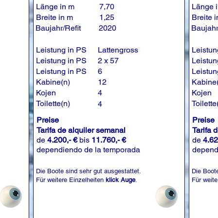
Länge in m
7,70
Länge 
Breite in m
1,25
Breite 
Baujahr/Refit
2020
Baujahr
Leistung in PS
Lattengross
Leistun
Leistung in PS
2 x 57
Leistun
Leistung in PS
6
Leistun
Kabine(n)
12
Kabine
Kojen
4
Kojen
Toilette(n)
Toilette
4
Preise
Preise
Tarifa de alquiler semanal
Tarifa 
de
4.200,- €
bis
11.760,- €
de
4.62
dependiendo de la temporada
depend
Die Boote sind sehr gut ausgestattet.
Die Boote
Für weitere Einzelheiten
klick Auge
.
Für weite