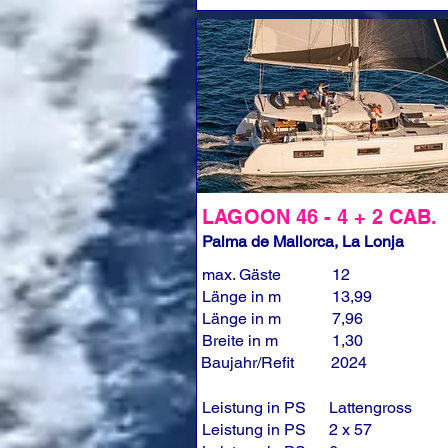
LAGOON 46 - 4 + 2 CAB.
Palma de Mallorca, La Lonja
max. Gäste
12
Länge in m
13,99
Länge in m
7,96
Breite in m
1,30
Baujahr/Refit
2024
Leistung in PS
Lattengross
Leistung in PS
2 x 57