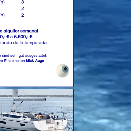
(n)
8
2
(n)
2
de alquiler semanal
0,- €
a
5.600,- €
iendo de la temporada
 sind sehr gut ausgestattet.
re Einzelheiten
klick Auge
.