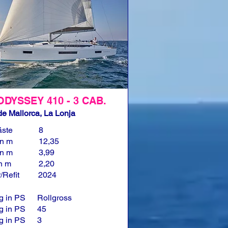
ODYSSEY 410 - 3 CAB.
e Mallorca, La Lonja
äste
8
in m
12,35
in m
3,99
in m
2,20
/Refit
2024
g in PS
Rollgross
g in PS
45
g in PS
3