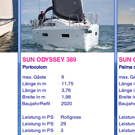
SUN ODYSSEY 389
SUN 
Portocolom
Palma d
max. Gäste
6
max. G
Länge in m
11,75
Länge 
Länge in m
3,76
Länge 
Breite in m
1,98
Breite 
Baujahr/Refit
2020
Baujahr
Leistung in PS
Rollgross
Leistun
Leistung in PS
29
Leistun
Leistung in PS
3
Leistun