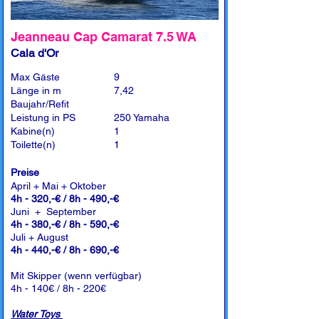
Jeanneau Cap Camarat 7.5 WA
Cala d'Or
Max Gäste
9
Länge in m
7,42
Baujahr/Refit
Leistung in PS
250 Yamaha
Kabine(n)
1
Toilette(n)
1
Preise
April + Mai + Oktober
4h - 320,-€ / 8h - 490,-€
Juni + September
4h - 380,-€ / 8h - 590,-€
Juli + August
4h - 440,-€ / 8h - 690,-€
Mit Skipper (wenn verfügbar)
4h - 140€ / 8h - 220€
Water Toys