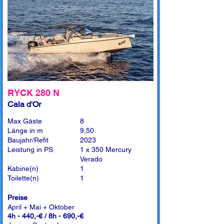
RYCK 280 N
Cala d'Or
Max Gäste
8
Länge in m
9,50
Baujahr/Refit
2023
Leistung in PS
1 x 350 Mercury
Verado
Kabine(n)
1
Toilette(n)
1
Preise
April + Mai + Oktober
4h - 440,-€ / 8h - 690,-€