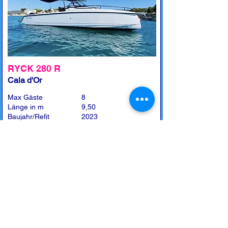
RYCK 280 R
Cala d'Or
Max Gäste
8
Länge in m
9,50
Baujahr/Refit
2023
Leistung in PS
1 x 300 Mercury
Kabine(n)
1
Toilette(n)
1
Preise
April + Mai + Oktober
4h - 440,-€ / 8h - 690,-€
Juni + September
4h - 510,-€ / 8h - 790,-€
Juli + August
4h - 550,-€ / 8h - 890,-€