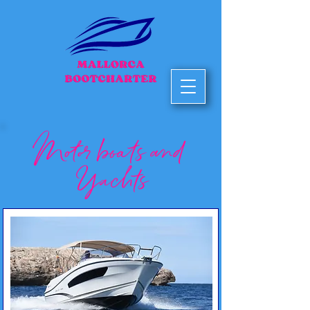
Motor boats and
Yachts