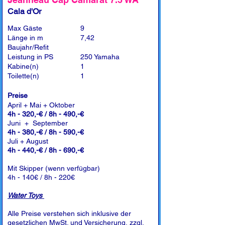
Cala d'Or
Max Gäste
9
Länge in m
7,42
Baujahr/Refit
Leistung in PS
250 Yamaha
Kabine(n)
1
Toilette(n)
1
Preise
April + Mai + Oktober
4h - 320,-€ / 8h - 490,-€
Juni + September
4h - 380,-€ / 8h - 590,-€
Juli + August
4h - 440,-€ / 8h - 690,-€
Mit Skipper (wenn verfügbar)
4h - 140€ / 8h - 220€
Water Toys
Alle Preise verstehen sich inklusive der
gesetzlichen MwSt. und Versicherung, zzgl.