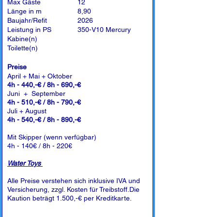
Max Gäste
12
Länge in m
8,90
Baujahr/Refit
2026
Leistung in PS
350-V10 Mercury
Kabine(n)
Toilette(n)
Preise
April + Mai + Oktober
4h - 440,-€ / 8h - 690,-€
Juni + September
4h - 510,-€ / 8h - 790,-€
Juli + August
4h - 540,-€ / 8h - 890,-€
Mit Skipper (wenn verfügbar)
4h - 140€ / 8h - 220€
Water Toys
Alle Preise verstehen sich inklusive IVA und
Versicherung, zzgl. Kosten für Treibstoff.Die
Kaution beträgt 1.500,-€ per Kreditkarte.