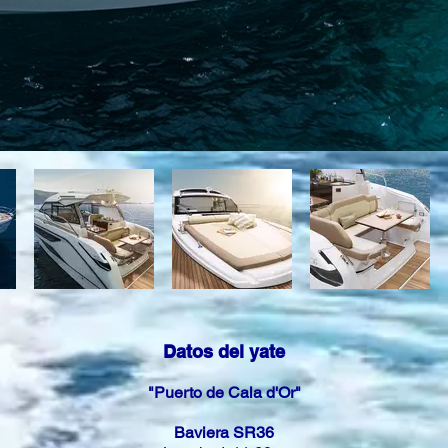
Datos
del yate
"Puerto de Cala d'Or"
Baviera SR36