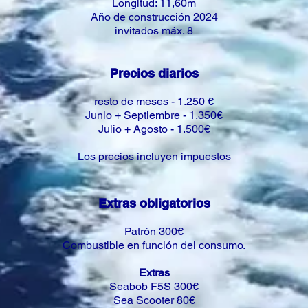
Longitud: 11,60m
Año de construcción 2024
invitados máx. 8
Precios diarios
resto de meses - 1.250 €
Junio + Septiembre - 1.350€
Julio + Agosto - 1.500€
Los precios incluyen impuestos
Extras
obligatorios
Patrón 300€
Combustible en función del consumo.
Extras
Seabob F5S 300€
Sea Scooter 80€