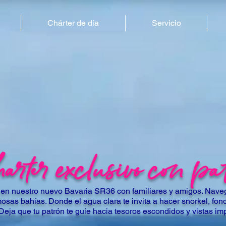
Chárter de día
Servicio
rter exclusivo con pa
 en nuestro nuevo Bavaria SR36 con familiares y amigos. Naveg
osas bahías. Donde el agua clara te invita a hacer snorkel, fond
Deja que tu patrón te guíe hacia tesoros escondidos y vistas im