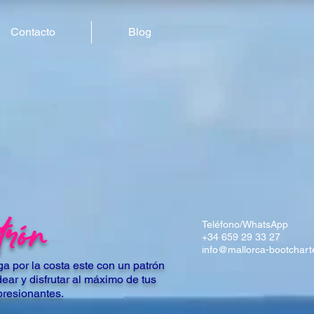
Contacto
Blog
trón
Teléfono/WhatsApp
+34 659 29 33 27
info@mallorca-bootchart
a por la costa este con un patrón
ear y disfrutar al máximo de tus
presionantes.