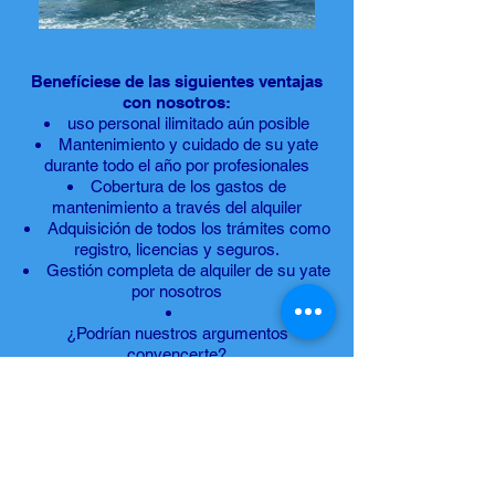
Benefíciese de las siguientes ventajas
con nosotros:
uso personal ilimitado aún posible
Mantenimiento y cuidado de su yate
durante todo el año por profesionales
Cobertura de los gastos de
mantenimiento a través del alquiler
Adquisición de todos los trámites como
registro, licencias y seguros.
Gestión completa de alquiler de su yate
por nosotros
¿Podrían nuestros argumentos
convencerte?
¡Entonces contáctenos ahora! Le
aseguramos ahora que cuidaremos bien de
su propiedad.
Enviar a
Email
o llame al Tel.
+34 659 29 33
27
.