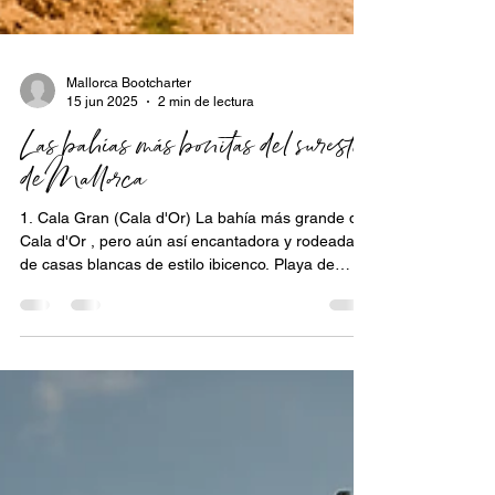
Mallorca Bootcharter
15 jun 2025
2 min de lectura
Las bahías más bonitas del sureste
de Mallorca
1. Cala Gran (Cala d'Or) La bahía más grande de
Cala d'Or , pero aún así encantadora y rodeada
de casas blancas de estilo ibicenco. Playa de
arena fina , de suave pendiente, ideal para
familias. Servicio de playa, tumbonas,
restaurantes cercanos. Bastante concurrido en
verano, pero fácilmente accesible en barco.
Excelente fondeadero para un breve permiso en