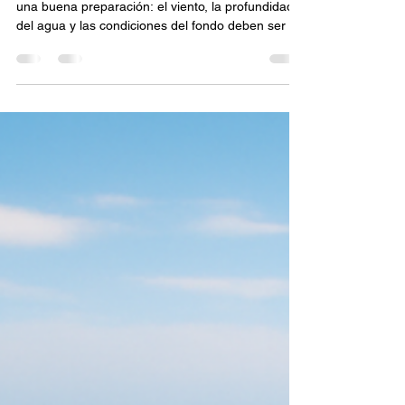
Una maniobra de fondeo exitosa comienza con
una buena preparación: el viento, la profundidad
del agua y las condiciones del fondo deben ser las
adecuadas para que la embarcación se mantenga
firme. Igualmente importantes son la
comunicación clara a bordo y el comportamiento
cuidadoso con las embarcaciones vecinas y el
medio ambiente. Especialmente en nuestra
región, ¡ por favor, nunca fondee en praderas
marinas! Estas praderas sensibles están
estrictamente protegidas porque