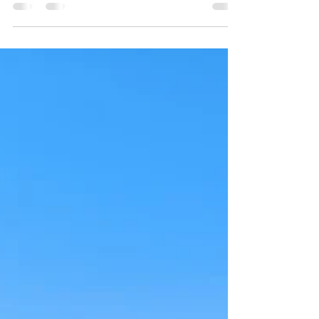
El atún, el rey del Mediterráneo
En lo que respecta a la pesca de altura en el
Mediterráneo, una especie encabeza la lista: el
atún rojo (Thunnus thynnus). Potente,...