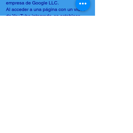
empresa de Google LLC.
Al acceder a una página con un vídeo
de YouTube integrado, se establece
una conexión con los servidores de
YouTube. En este proceso pueden
tratarse datos personales,
especialmente si ha iniciado sesión en
su cuenta de YouTube.
Los vídeos de YouTube se integran
únicamente después de su
consentimiento a través de nuestra
herramienta de consentimiento de
cookies. Siempre que sea posible,
utilizamos el modo de privacidad
mejorada de YouTube.
Base legal: Art. 6.1.a RGPD
(consentimiento)
Puede encontrar más información en la
política de privacidad de Google:
https://www.google.com/intl/es/policies/