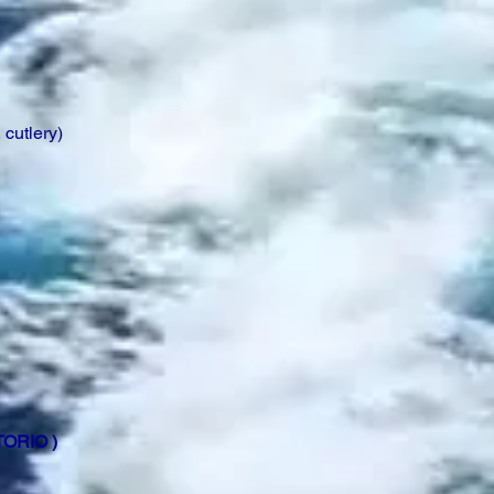
 cutlery)
ORIO )