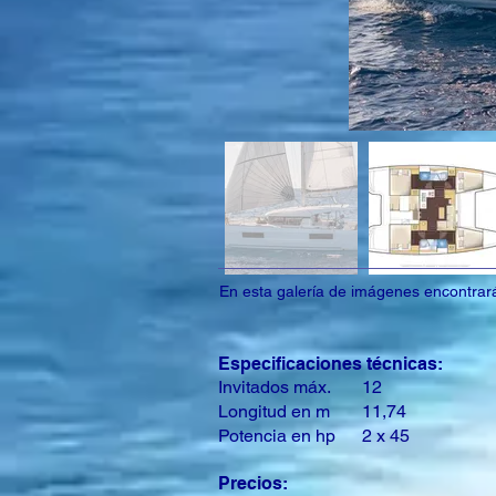
En esta galería de imágenes encontrará 
Especificaciones técnicas:
Invitados máx.
12
Longitud en m
11,74
Potencia en hp
2 x 45
Precios: