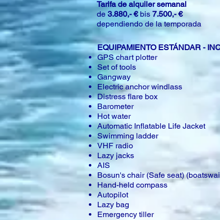
Tarifa de alquiler semanal
de
3.880,- €
bis
7.500,- €
dependiendo de la temporada
EQUIPAMIENTO ESTÁNDAR - IN
GPS chart plotter
Set of tools
Gangway
Electric anchor windlass
Distress flare box
Barometer
Hot water
Automatic Inflatable Life Jacket
Swimming ladder
VHF radio
Lazy jacks
AIS
Bosun's chair (Safe seat) (boatswai
Hand-held compass
Autopilot
Lazy bag
Emergency tiller