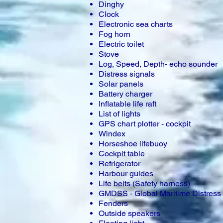
Dinghy
Clock
Electronic sea charts
Fog horn
Electric toilet
Stove
Log, Speed, Depth- echo sounder
Distress signals
Solar panels
Battery charger
Inflatable life raft
List of lights
GPS chart plotter - cockpit
Windex
Horseshoe lifebuoy
Cockpit table
Refrigerator
Harbour guides
Life belts (Safety harness)
GMDSS - Global Maritime Distress
Fenders
Outside speakers