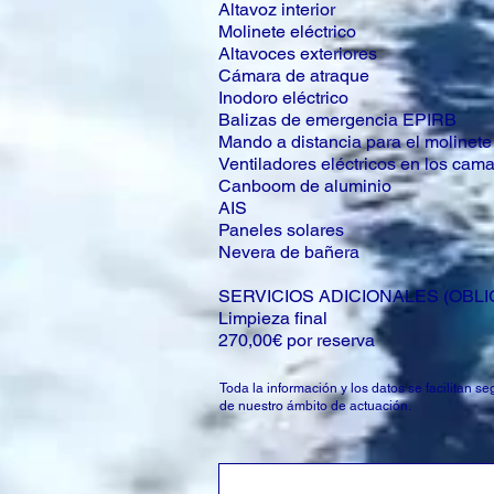
Altavoz interior
Molinete eléctrico
Altavoces exteriores
Cámara de atraque
Inodoro eléctrico
Balizas de emergencia EPIRB
Mando a distancia para el molinete
Ventiladores eléctricos en los cam
Canboom de aluminio
AIS
Paneles solares
Nevera de bañera
SERVICIOS ADICIONALES (OBLI
Limpieza final
270,00€ por reserva
Toda la información y los datos se facilitan 
de nuestro ámbito de actuación.