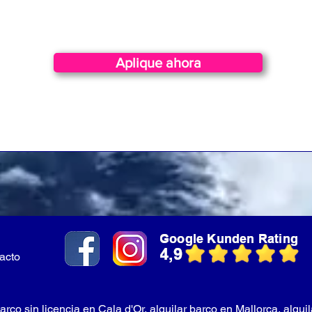
Aplique ahora
acto
arco sin licencia en Cala d'Or, alquilar barco en Mallorca, alqui