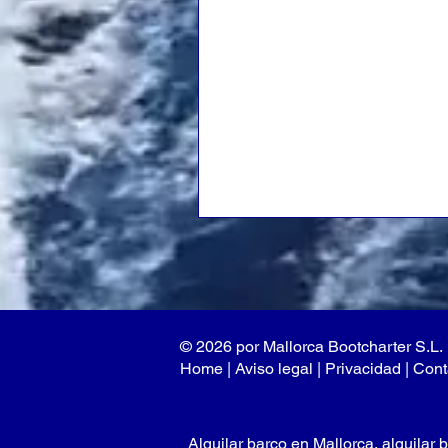
© 2026 por Mallorca Bootcharter S.L.
Home
|
Aviso legal
| P
rivacidad
|
Cont
Alquilar barco en Mallorca, alquilar b