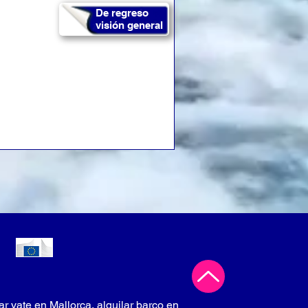
De regreso
visión general
lar yate en Mallorca, alquilar barco en