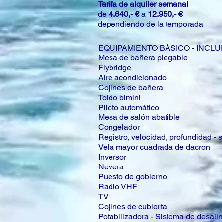
Tarifa de alquiler semanal
de
4.640,- €
a
12.950,- €
dependiendo de la temporada
EQUIPAMIENTO BÁSICO - INCLU
Mesa de bañera plegable
Flybridge
Aire acondicionado
Cojines de bañera
Toldo bimini
Piloto automático
Mesa de salón abatible
Congelador
Registro, velocidad, profundidad -
Vela mayor cuadrada de dacron
Inversor
Nevera
Puesto de gobierno
Radio VHF
TV
Cojines de cubierta
Potabilizadora - Sistema de desali