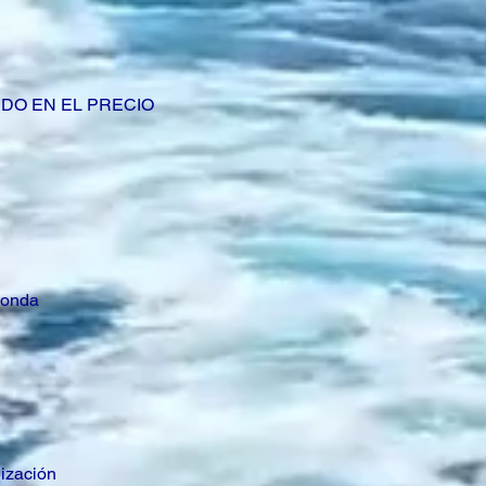
IDO EN EL PRECIO
 sonda
nización