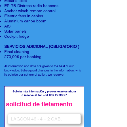
Electric toilet
EPIRB-Distress radio beacons
Anchor winch remote control
Electric fans in cabins
Aluminium canoe boom
AIS
Solar panels
Cockpit fridge
SERVICIOS ADICIONAL (OBLIGATORIO )
Final cleaning
270,00€ per booking
All information and data are given to the best of our
knowledge. Subsequent changes in the information, which
lie outside our sphere of action, we reserve.
Solicita más información y precios exactos ahora
o reserva al Tel.
+34 659 29 33 27
solicitud de fletamento