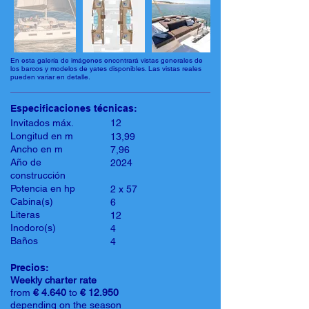
En esta galería de imágenes encontrará vistas generales de
los barcos y modelos de yates disponibles. Las vistas reales
pueden variar en detalle.
Especificaciones técnicas:
Invitados máx.
12
Longitud en m
13,99
Ancho en m
7,96
Año de
2024
construcción
Potencia en hp
2 x 57
Cabina(s)
6
Literas
12
Inodoro(s)
4
Baños
4
Precios:
Weekly charter rate
from
€ 4.640
to
€ 12.950
depending on the season