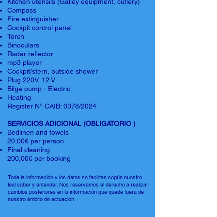
Kitchen utensils (Galley equipment, cutlery)
Compass
Fire extinguisher
Cockpit control panel
Torch
Binoculars
Radar reflector
mp3 player
Cockpit/stern, outside shower
Plug 220V, 12 V
Bilge pump - Electric
Heating
Register N° CAIB: 0378/2024
SERVICIOS ADICIONAL (OBLIGATORIO )
Bedlinen and towels
20,00€ per person
Final cleaning
200,00€ per booking
Toda la información y los datos se facilitan según nuestro
leal saber y entender. Nos reservamos el derecho a realizar
cambios posteriores en la información que quede fuera de
nuestro ámbito de actuación.