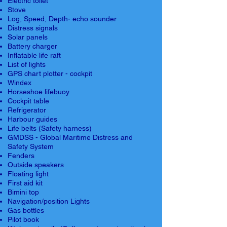
Electric toilet
Stove
Log, Speed, Depth- echo sounder
Distress signals
Solar panels
Battery charger
Inflatable life raft
List of lights
GPS chart plotter - cockpit
Windex
Horseshoe lifebuoy
Cockpit table
Refrigerator
Harbour guides
Life belts (Safety harness)
GMDSS - Global Maritime Distress and
Safety System
Fenders
Outside speakers
Floating light
First aid kit
Bimini top
Navigation/position Lights
Gas bottles
Pilot book