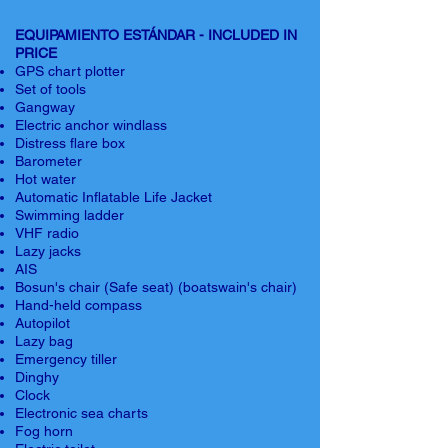
EQUIPAMIENTO ESTÁNDAR - INCLUDED IN
PRICE
GPS chart plotter
Set of tools
Gangway
Electric anchor windlass
Distress flare box
Barometer
Hot water
Automatic Inflatable Life Jacket
Swimming ladder
VHF radio
Lazy jacks
AIS
Bosun's chair (Safe seat) (boatswain's chair)
Hand-held compass
Autopilot
Lazy bag
Emergency tiller
Dinghy
Clock
Electronic sea charts
Fog horn