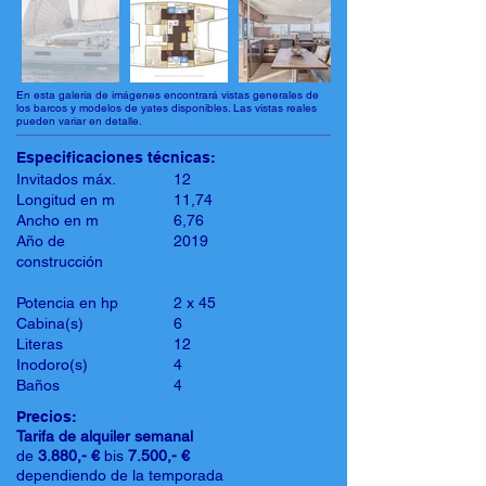
En esta galería de imágenes encontrará vistas generales de
los barcos y modelos de yates disponibles. Las vistas reales
pueden variar en detalle.
Especificaciones técnicas:
Invitados máx.
12
Longitud en m
11,74
Ancho en m
6,76
Año de
2019
construcción
Potencia en hp
2 x 45
Cabina(s)
6
Literas
12
Inodoro(s)
4
Baños
4
Precios:
Tarifa de alquiler semanal
de
3.880,- €
bis
7.500,- €
dependiendo de la temporada