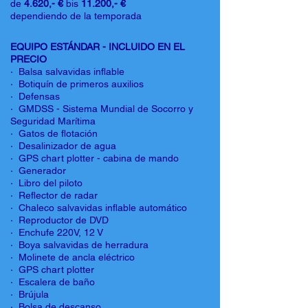
de
4.620,- €
bis
11.200,- €
dependiendo de la temporada
EQUIPO ESTÁNDAR - INCLUIDO EN EL
PRECIO
· Balsa salvavidas inflable
· Botiquín de primeros auxilios
· Defensas
· GMDSS - Sistema Mundial de Socorro y
Seguridad Marítima
· Gatos de flotación
· Desalinizador de agua
· GPS chart plotter - cabina de mando
· Generador
· Libro del piloto
· Reflector de radar
· Chaleco salvavidas inflable automático
· Reproductor de DVD
· Enchufe 220V, 12 V
· Boya salvavidas de herradura
· Molinete de ancla eléctrico
· GPS chart plotter
· Escalera de baño
· Brújula
· Bolsa de descanso