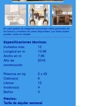
En esta galería de imágenes encontrará vistas generales de
los barcos y modelos de yates disponibles. Las vistas reales
pueden variar en detalle.
Especificaciones técnicas:
Invitados máx.
12
Longitud en m
13,96
Ancho en m
7,96
Año de
2016
construcción
Potencia en hp
2 x 45
Cabina(s)
6
Literas
12
Inodoro(s)
4
Baños
4
Precios:
Tarifa de alquiler semanal