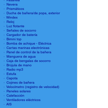
· Pasarela
· Nevera
· Prismáticos
· Ducha de bañera/de popa, exterior
· Windex
· Reloj
· Luz flotante
· Señales de socorro
· Cargador de batería
· Bimini top
· Bomba de achique - Eléctrica
· Cartas marinas electrónicas
· Panel de control de la bañera
· Manguera de agua
· Caja de bengalas de socorro
· Brújula de mano
· Radio mp3
· Estufa
· Capota
· Cojines de bañera
· Velocímetro (registro de velocidad)
· Paneles solares
· Calefacción
· Ventiladores eléctricos
· AIS