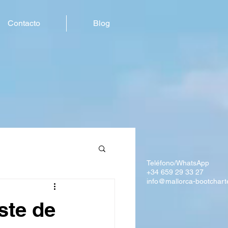
Contacto
Blog
Teléfono/WhatsApp
+34 659 29 33 27
info@mallorca-bootchart
ste de