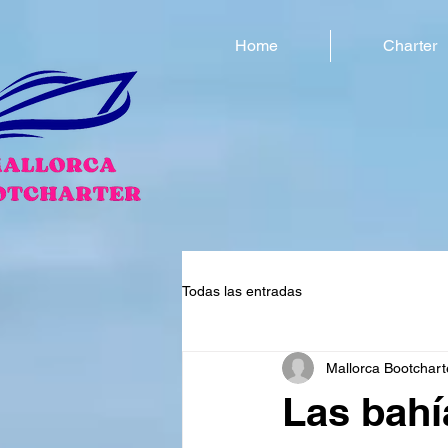
Home
Charter
Todas las entradas
Mallorca Bootchart
Las bahí