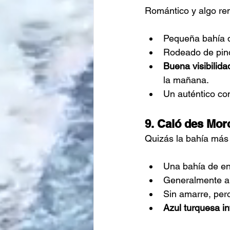
Romántico y algo re
Pequeña bahía d
Rodeado de pino
Buena visibilida
la mañana.
Un auténtico co
9. Caló des Mor
Quizás la bahía más 
Una bahía de e
Generalmente ab
Sin amarre, pero
Azul turquesa in