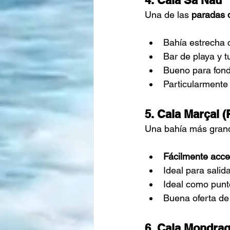
4. Cala Sa Nau
Una de las
paradas 
Bahía estrecha 
Bar de playa y 
Bueno para fond
Particularmente 
5. Cala Marçal 
Una bahía más grande
Fácilmente acce
Ideal para salid
Ideal como punt
Buena oferta de 
6. Cala Mondrag