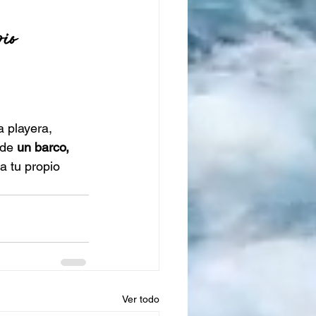
io 
a playera,
sde 
un barco, 
a tu propio 
Ver todo