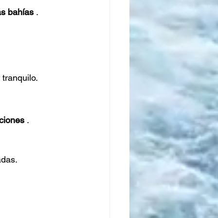
as bahías
.
tranquilo.
ciones
.
adas.