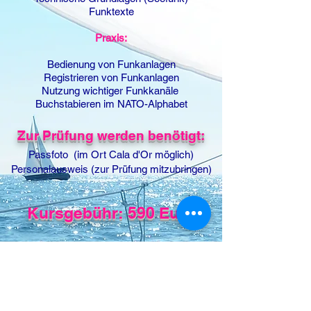
Funktexte
Praxis:
Bedienung von Funkanlagen
Registrieren von Funkanlagen
Nutzung wichtiger Funkkanäle
Buchstabieren im NATO-Alphabet
Zur
Prüfu
ng werden benötigt:
Passfoto (im Ort Cala d'Or möglich)
Personalausweis (zur Prüfung mitzubringen)
Kursgebühr
: 590
Euro
Termin Anfrage