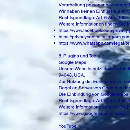
Verarbeitung personenbezogener D
Wir haben keinen Einfluss auf Art
Rechtsgrundlage: Art. 6 Abs. 1 lit.
Weitere Informationen finden Sie 
https://www.facebook.com/privacy/
https://privacycenter.instagram.co
https://www.whatsapp.com/legal/pr
8. Plugins und Tools
Google Maps
Unsere Website nutzt den Kartend
94043, USA.
Zur Nutzung der Funktionen von Goo
Regel an Server von Google in den
Die Einbindung von Google Maps er
Rechtsgrundlage: Art. 6 Abs. 1 lit
Weitere Informationen finden Sie 
https://www.google.com/intl/de/poli
YouTube