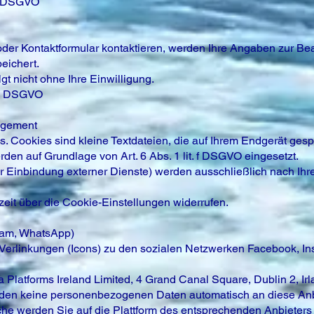
 f DSGVO
oder Kontaktformular kontaktieren, werden Ihre Angaben zur Bea
eichert.
gt nicht ohne Ihre Einwilligung.
. b DSGVO
agement
 Cookies sind kleine Textdateien, die auf Ihrem Endgerät gesp
en auf Grundlage von Art. 6 Abs. 1 lit. f DSGVO eingesetzt.
ur Einbindung externer Dienste) werden ausschließlich nach Ihr
zeit über die Cookie-Einstellungen widerrufen.
gram, WhatsApp)
h Verlinkungen (Icons) zu den sozialen Netzwerken Facebook, 
a Platforms Ireland Limited, 4 Grand Canal Square, Dublin 2, Irl
en keine personenbezogenen Daten automatisch an diese Anbie
che werden Sie auf die Plattform des entsprechenden Anbieters 