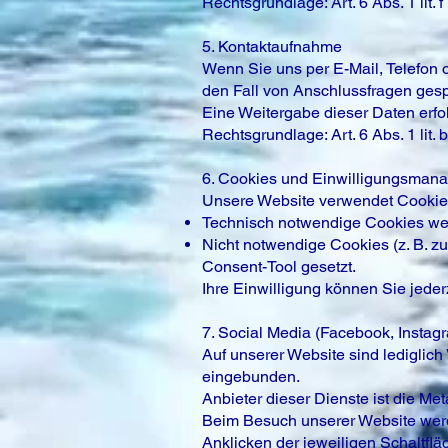
Rechtsgrundlage: Art. 6 Abs. 1 lit.
5. Kontaktaufnahme
Wenn Sie uns per E-Mail, Telefon 
den Fall von Anschlussfragen gesp
Eine Weitergabe dieser Daten erfol
Rechtsgrundlage: Art. 6 Abs. 1 lit
6. Cookies und Einwilligungsman
Unsere Website verwendet Cookies.
Technisch notwendige Cookies werd
Nicht notwendige Cookies (z. B. z
Consent-Tool gesetzt.
Ihre Einwilligung können Sie jeder
7. Social Media (Facebook, Insta
Auf unserer Website sind lediglic
eingebunden.
Anbieter dieser Dienste ist die Met
Beim Besuch unserer Website werd
Anklicken der jeweiligen Schaltflä