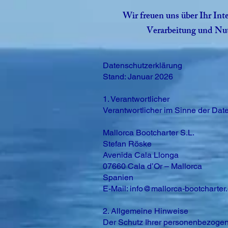
Wir freuen uns über Ihr In
Verarbeitung und Nutz
Datenschutzerklärung
Stand: Januar 2026
1. Verantwortlicher
Verantwortlicher im Sinne der Da
Mallorca Bootcharter S.L.
Stefan Röske
Avenida Cala Llonga
07660 Cala d’Or – Mallorca
Spanien
E-Mail:
info@mallorca-bootcharter
2. Allgemeine Hinweise
Der Schutz Ihrer personenbezogen