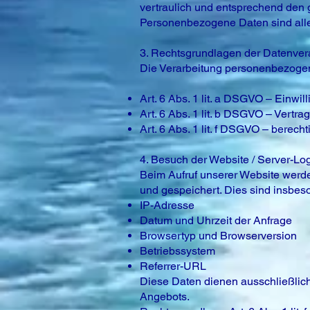
vertraulich und entsprechend den 
Personenbezogene Daten sind alle 
3. Rechtsgrundlagen der Datenver
Die Verarbeitung personenbezogen
Art. 6 Abs. 1 lit. a DSGVO – Einwil
Art. 6 Abs. 1 lit. b DSGVO – Vertr
Art. 6 Abs. 1 lit. f DSGVO – berecht
4. Besuch der Website / Server-Log
Beim Aufruf unserer Website werde
und gespeichert. Dies sind insbes
IP-Adresse
Datum und Uhrzeit der Anfrage
Browsertyp und Browserversion
Betriebssystem
Referrer-URL
Diese Daten dienen ausschließlich
Angebots.