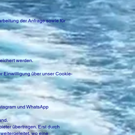
rbeitung der Anfrage sowie für
eichert werden.
er Einwilligung über unser Cookie-
Instagram und WhatsApp
and.
ter übertragen. Erst durch
weitergeleitet, wo eine