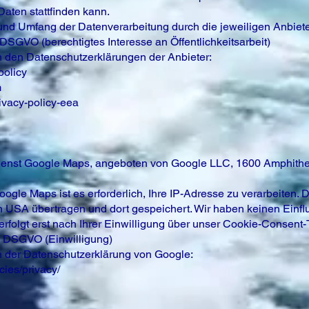
aten stattfinden kann.
 und Umfang der Datenverarbeitung durch die jeweiligen Anbiete
 f DSGVO (berechtigtes Interesse an Öffentlichkeitsarbeit)
in den Datenschutzerklärungen der Anbieter:
policy
m
ivacy-policy-eea
ienst Google Maps, angeboten von Google LLC, 1600 Amphithe
gle Maps ist es erforderlich, Ihre IP-Adresse zu verarbeiten. 
 USA übertragen und dort gespeichert. Wir haben keinen Einfl
folgt erst nach Ihrer Einwilligung über unser Cookie-Consent-
. a DSGVO (Einwilligung)
in der Datenschutzerklärung von Google:
cies/privacy/