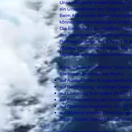
Unsere Website bindet Videos der 
ein Unternehmen der Google LLC.
Beim Aufruf einer Seite mit einge
können personenbezogene Daten ve
Die Einbindung der YouTube-Videos
den erweiterten Datenschutzmodu
Rechtsgrundlage: Art. 6 Abs. 1 lit
Weitere Informationen finden Sie 
https://www.google.com/intl/de/poli
9. Rechte der betroffenen Persone
Sie haben jederzeit das Recht:
auf Auskunft über Ihre gespeiche
auf Berichtigung unrichtiger Date
auf Löschung Ihrer Daten (Art. 1
auf Einschränkung der Verarbeitu
auf Datenübertragbarkeit (Art. 20
auf Widerruf erteilter Einwilligung
Zudem haben Sie das Recht, sich 