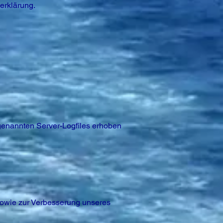
erklärung.
genannten Server-Logfiles erhoben
 sowie zur Verbesserung unseres