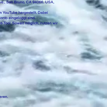
Ave., San Bruno, CA 94066, USA,
n YouTube hergestellt. Dabei
nto eingeloggt sind.
t-Tool. Soweit möglich, nutzen wir
eren.