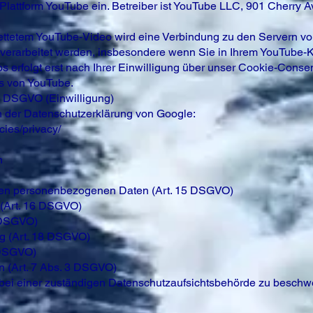
Plattform YouTube ein. Betreiber ist YouTube LLC, 901 Cherry 
bettetem YouTube-Video wird eine Verbindung zu den Servern vo
rarbeitet werden, insbesondere wenn Sie in Ihrem YouTube-Ko
 erfolgt erst nach Ihrer Einwilligung über unser Cookie-Consen
s von YouTube.
. a DSGVO (Einwilligung)
in der Datenschutzerklärung von Google:
cies/privacy/
n
rten personenbezogenen Daten (Art. 15 DSGVO)
n (Art. 16 DSGVO)
7 DSGVO)
ng (Art. 18 DSGVO)
 DSGVO)
en (Art. 7 Abs. 3 DSGVO)
bei einer zuständigen Datenschutzaufsichtsbehörde zu beschw