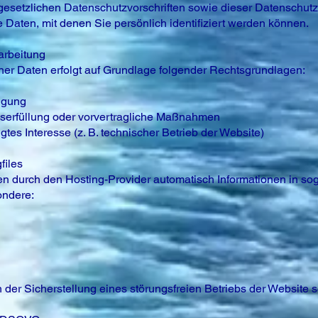
gesetzlichen Datenschutzvorschriften sowie dieser Datenschutz
Daten, mit denen Sie persönlich identifiziert werden können.
arbeitung
er Daten erfolgt auf Grundlage folgender Rechtsgrundlagen:
ligung
agserfüllung oder vorvertragliche Maßnahmen
igtes Interesse (z. B. technischer Betrieb der Website)
files
n durch den Hosting-Provider automatisch Informationen in so
ondere:
 der Sicherstellung eines störungsfreien Betriebs der Website