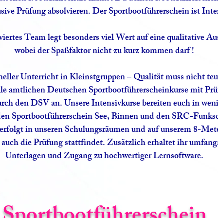
ive Prüfung absolvieren. Der Sportbootführerschein ist Inter
iertes Team legt besonders viel Wert auf eine qualitative Au
wobei der Spaßfaktor nicht zu kurz kommen darf !​​​
neller Unterricht in Kleinstgruppen – Qualität muss nicht teu
lle amtlichen Deutschen Sportbootführerscheinkurse mit Prü
rch den DSV an. Unsere Intensivkurse bereiten euch in wen
den Sportbootführerschein See, Binnen und den SRC-Funksc
 erfolgt in unseren Schulungsräumen und auf unserem 8-Me
auch die Prüfung stattfindet. Zusätzlich erhaltet ihr umfang
Unterlagen und Zugang zu hochwertiger Lernsoftware.
Sportbootführerschein