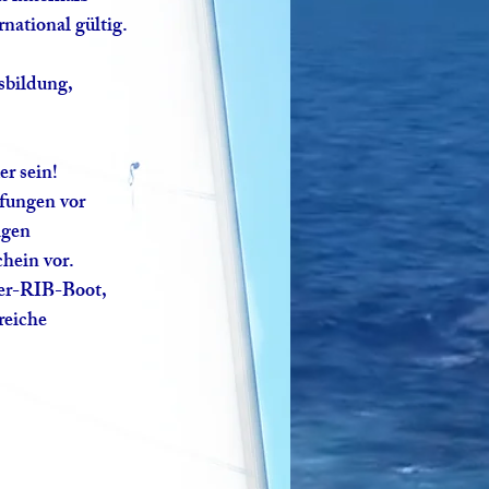
national gültig.
sbildung,
er sein!
fungen vor
igen
hein vor.
ter-RIB-Boot,
reiche