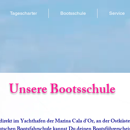
Tagescharter
Bootsschule
Service
Unsere Bootsschule
 direkt im Yachthafen der Marina Cala d'Or, an der Ostküste
deutschen Bootsfahrschule kannst Du deinen Bootsführerschei