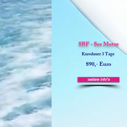
SBF - See Motor
Kursdau
er 3
Tage
890,- Euro
weitere Info*s