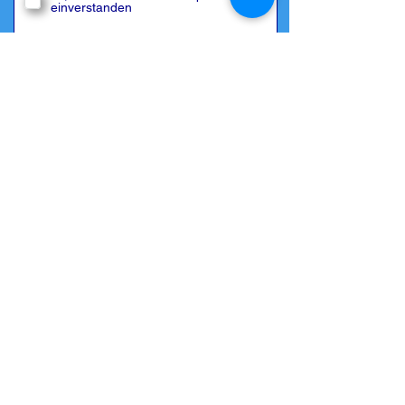
einverstanden
Jetzt absenden
Zurück zur
Übersicht
© 2009/2026 by Mallorca Bootcharter S.L.
Home
|
Impressum
|
Datenschutz
|
Kontakt