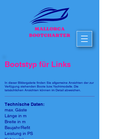
Bootstyp für Links
In dieser Bildergalerie finden Sie allgemeine Ansichten der zur
Verfügung stehenden Boote bzw. Yachtmodelle. Die
tatsächlichen Ansichten können im Detail abweichen.
Technische Daten:
max. Gäste
Länge in m
Breite in m
Baujahr/Refit
Leistung in PS