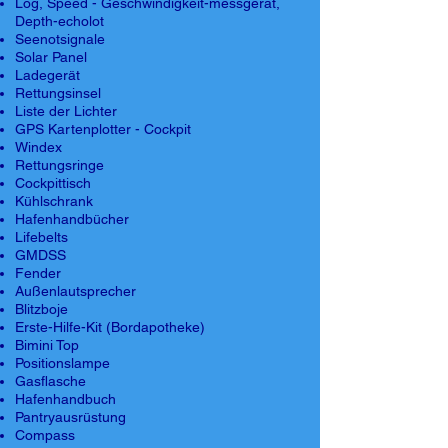
Log, Speed - Geschwindigkeit-messgerät,
Depth-echolot
Seenotsignale
Solar Panel
Ladegerät
Rettungsinsel
Liste der Lichter
GPS Kartenplotter - Cockpit
Windex
Rettungsringe
Cockpittisch
Kühlschrank
Hafenhandbücher
Lifebelts
GMDSS
Fender
Außenlautsprecher
Blitzboje
Erste-Hilfe-Kit (Bordapotheke)
Bimini Top
Positionslampe
Gasflasche
Hafenhandbuch
Pantryausrüstung
Compass