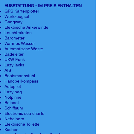
AUSSTATTUNG - IM PREIS ENTHALTEN
GPS Kartenplotter
Werkzeugset
Gangway
Elektrische Ankerwinde
Leuchtraketen
Barometer
Warmes Wasser
Automatische Weste
Badeleiter
UKW Funk
Lazy jacks
AIS
Bootsmannstuhl
Handpeilkompass
Autopilot
Lazy bag
Notpinne
Beiboot
Schiffsuhr
Electronic sea charts
Nebelhorn
Elektrische Toilette
Kocher