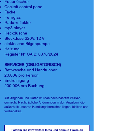
Feuerlöscher
Cockpit control panel
Fackel
Fernglas
Radarreflektor
mp3 player
Heckdusche
Steckdose 220V, 12 V
elektrische Bilgenpumpe
Heizung
Register N° CAIB: 0378/2024
SERVICES (OBLIGATORISCH)
Bettwäsche und Handtücher
20,00€ pro Person
Endreinigung
200,00€ pro Buchung
Alle Angaben und Daten wurden nach bestem Wissen
gemacht. Nachträgliche Änderungen in den Angaben, die
außerhalb unseres Handlungsbereiches liegen, bleiben uns
vorbehalten.
Fordern Sie jetzt weitere Infos und genaue Preise an