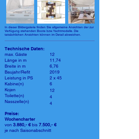
In dieser Bildergalerie finden Sie allgemeine Ansichten der zur
Verfügung stehenden Boote bzw. Yachtmodelle. Die
tatsächlichen Ansichten können im Detail abweichen.
Technische Daten:
max. Gäste
12
Länge in m
11,74
Breite in m
6,76
Baujahr/Refit
2019
Leistung in PS
2 x 45
Kabine(n)
6
Kojen
12
Toilette(n)
4
Nasszelle(n)
4
Preise:
Wochencharter
von
3.880,- €
bis
7.500,- €
je nach Saisonabschnitt