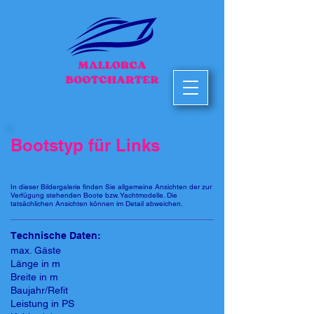
Bootstyp für Links
In dieser Bildergalerie finden Sie allgemeine Ansichten der zur
Verfügung stehenden Boote bzw. Yachtmodelle. Die
tatsächlichen Ansichten können im Detail abweichen.
Technische Daten:
max. Gäste
Länge in m
Breite in m
Baujahr/Refit
Leistung in PS