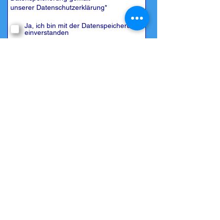
unserer
Datenschutzerklärung
*
Ja, ich bin mit der Datenspeicherung
einverstanden
Zurück zur
Übersicht
Jetzt absenden
© 2009/2026 by Mallorca Bootcharter S.L.
Home
|
Impressum
|
Datenschutz
|
Kontakt