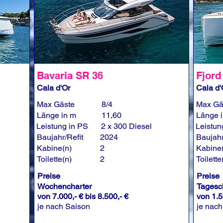
Bavaria SR 36
Fjord
Cala d'Or
Cala d'
Max Gäste
8/4
Max Gä
Länge in m
11,60
Länge 
Leistung in PS
2 x 300 Diesel
Leistun
Baujahr/Refit
2024
Baujahr
Kabine(n)
2
Kabine
Toilette(n)
2
Toilette
Preise
Preise
Wochencharter
Tagesc
von 7.000,- € bis 8.500,- €
von 1.5
je nach Saison
je nach