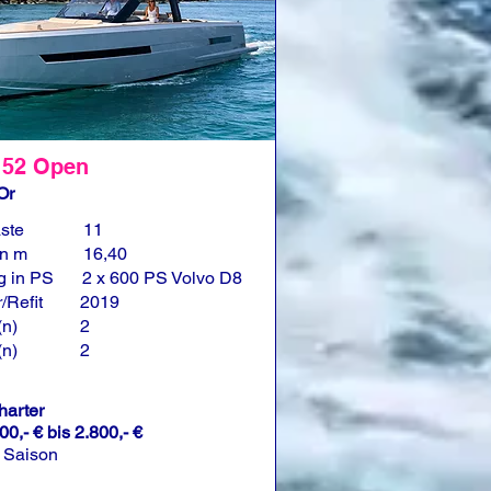
 52 Open
Or
ste
11
in m
16,40
g in PS
2 x 600 PS Volvo D8
/Refit
2019
(n)
2
(n)
2
harter
00,- € bis 2.800,- €
 Saison