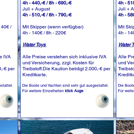
4h - 440,-€ / 8h - 690,-€
4h - 510
Juli + August
Juli + 
4h - 510,-€ / 8h - 790,-€
4h - 580
140€ /
Mit Skipper (wenn verfügbar)
Mit Ski
4h - 140€ / 8h - 220€
4h - 14
Water Toys
Water 
ve IVA
Alle Preise verstehen sich inklusive IVA
Alle Pr
und Versicherung, zzgl. Kosten für
und Ver
0,-€ per
Treibstoff.Die Kaution beträgt 2.000,-€ per
Treibst
Kreditkarte.
Kreditk
stattet.
Die Boote und Yachten sind sehr gut ausgestattet.
Die Boote
Für weitere Einzelheiten
klick Auge
.
Für weite