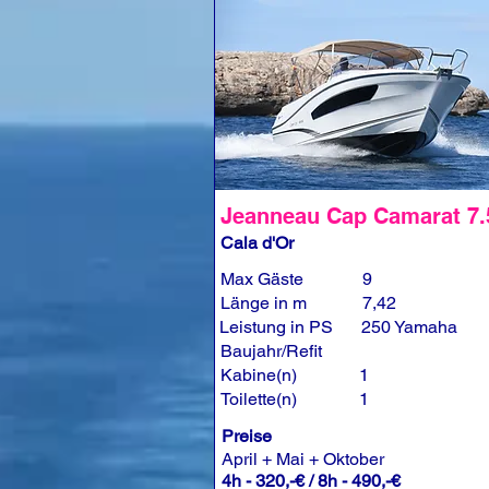
Jeanneau Cap Camarat 7
Cala d'Or
Max Gäste
9
Länge in m
7,42
Leistung in PS
250 Yamaha
Baujahr/Refit
Kabine(n)
1
Toilette(n)
1
Preise
April + Mai + Oktober
4h - 320,-€ / 8h - 490,-€