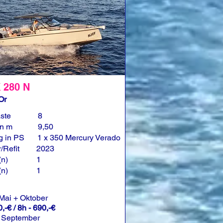
 280 N
Or
ste
8
in m
9,50
g in PS
1 x 350 Mercury Verado
/Refit
2023
(n)
1
(n)
1
 Mai + Oktober
,-€ / 8h - 690,-€
 September