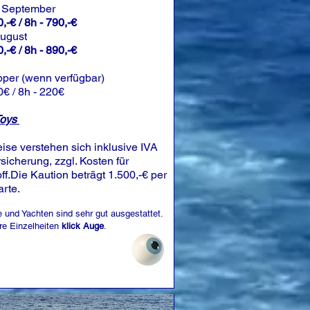
 September
,-€ / 8h - 790,-€
August
,-€ / 8h - 890,-€
pper (wenn verfügbar)
0€ / 8h - 220€
Toys
eise verstehen sich inklusive IVA
sicherung, zzgl. Kosten für
off.Die Kaution beträgt 1.500,-€ per
arte.
 und Yachten sind sehr gut ausgestattet.
re Einzelheiten
klick Auge
.