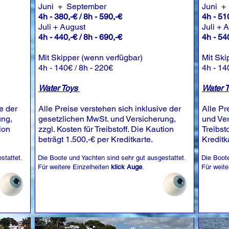
Juni + September
Juni +
4h - 380,-€ / 8h - 590,-€
4h - 510
Juli + August
Juli + 
4h - 440,-€ / 8h - 690,-€
4h - 540
Mit Skipper (wenn verfügbar)
Mit Ski
4h - 140€ / 8h - 220€
4h - 14
Water Toys
Water 
e der
Alle Preise verstehen sich inklusive der
Alle Pr
ung,
gesetzlichen MwSt. und Versicherung,
und Ver
tion
zzgl. Kosten für Treibstoff. Die Kaution
Treibst
beträgt 1.500,-€ per Kreditkarte.
Kreditk
stattet.
Die Boote und Yachten sind sehr gut ausgestattet.
Die Boote
Für weitere Einzelheiten
klick Auge
.
Für weite