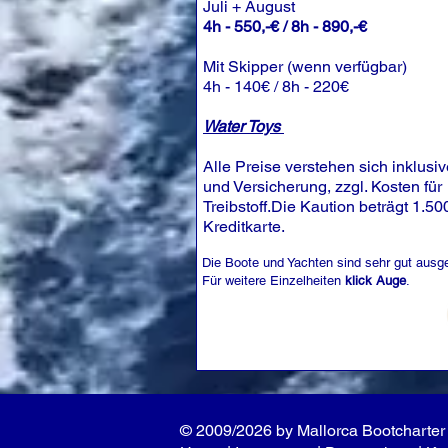
Juli + August
4h - 550,-€ / 8h - 890,-€
Mit Skipper (wenn verfügbar)
4h - 140€ / 8h - 220€
Water Toys
Alle Preise verstehen sich inklusi
und Versicherung, zzgl. Kosten für
Treibstoff.Die Kaution beträgt 1.50
Kreditkarte.
Die Boote und Yachten sind sehr gut ausge
Für weitere Einzelheiten
klick Auge
.
© 2009/2026 by Mallorca Bootcharter 