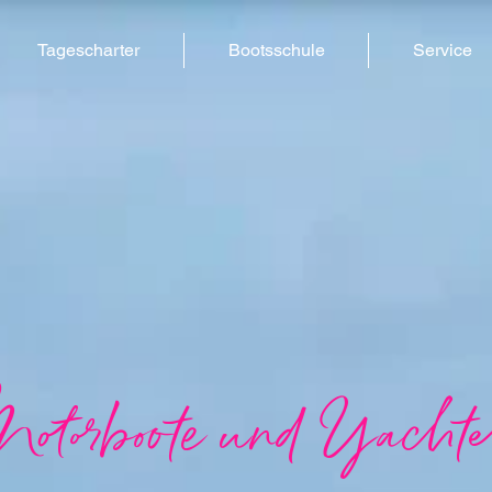
Tagescharter
Bootsschule
Service
otorboote und Yacht