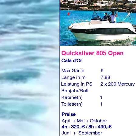
Quicksilver 805 Open
Cala d'Or
Max Gäste
9
Länge in m
7,88
Leistung in PS
2 x 200 Mercury
Baujahr/Refit
Kabine(n)
1
Toilette(n)
1
Preise
April + Mai + Oktober
4h - 320,-€ / 8h - 490,-€
Juni + September