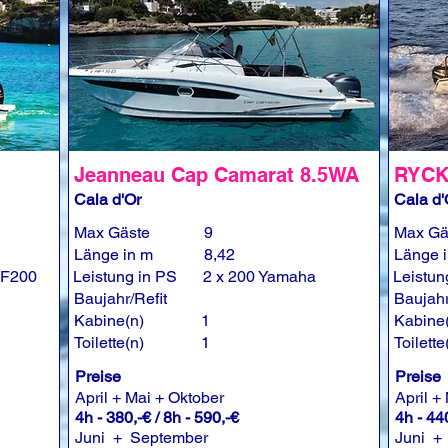
Jeanneau Cap Camarat 8.5WA
RYCK
Cala d'Or
Cala d'
Max Gäste
9
Max Gä
Länge in m
8,42
Länge 
 F200
Leistung in PS
2 x 200 Yamaha
Leistun
Baujahr/Refit
Baujahr
Kabine(n)
1
Kabine
Toilette(n)
1
Toilette
Preise
Preise
April + Mai + Oktober
April +
4h - 380,-€ / 8h - 590,-€
4h - 440
Juni + September
Juni +