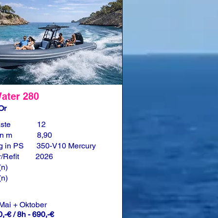
ater 280
Or
ste
12
in m
8,90
g in PS
350-V10 Mercury
/Refit
2026
(n)
(n)
 Mai + Oktober
,-€ / 8h - 690,-€