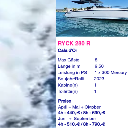
RYCK 280 R
Cala d'Or
Max Gäste
8
Länge in m
9,50
Leistung in PS
1 x 300 Mercury
Baujahr/Refit
2023
Kabine(n)
1
Toilette(n)
1
Preise
April + Mai + Oktober
4h - 440,-€ / 8h - 690,-€
Juni + September
4h - 510,-€ / 8h - 790,-€