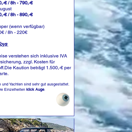
,-€ / 8h - 790,-€
August
,-€ / 8h - 890,-€
pper (wenn verfügbar)
0€ / 8h - 220€
Toys
eise verstehen sich inklusive IVA
sicherung, zzgl. Kosten für
off.Die Kaution beträgt 1.500,-€ per
arte.
 und Yachten sind sehr gut ausgestattet.
re Einzelheiten
klick Auge
.