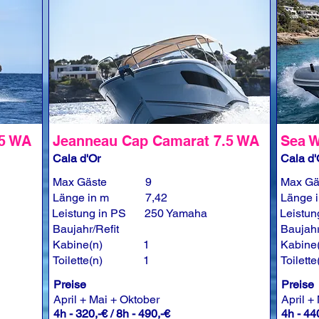
.5 WA
Jeanneau Cap Camarat 7.5 WA
Sea W
Cala d'Or
Cala d'
Max Gäste
9
Max Gä
Länge in m
7,42
Länge 
Leistung in PS
250 Yamaha
Leistun
Baujahr/Refit
Baujahr
Kabine(n)
1
Kabine
Toilette(n)
1
Toilette
Preise
Preise
April + Mai + Oktober
April +
4h - 320,-€ / 8h - 490,-€
4h - 440