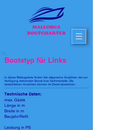
Bootstyp für Links
In dieser Bildergalerie finden Sie allgemeine Ansichten der zur
Verfügung stehenden Boote bzw. Yachtmodelle. Die
tatsächlichen Ansichten können im Detail abweichen.
Technische Daten:
max. Gäste
Länge in m
Breite in m
Baujahr/Refit
Leistung in PS