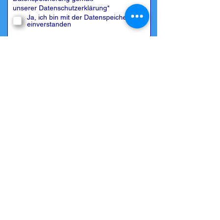
unserer
Datenschutzerklärung
*
Ja, ich bin mit der Datenspeicherung
einverstanden
Jetzt absenden
Zurück zur
Übersicht
© 2009/2026 by Mallorca Bootcharter S.L.
Home
|
Impressum
|
Datenschutz
|
Kontakt