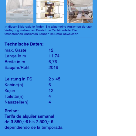
In dieser Bildergalerie finden Sie allgemeine Ansichten der zur
Verfügung stehenden Boote bzw. Yachtmodelle. Die
tatsächlichen Ansichten können im Detail abweichen.
Technische Daten:
max. Gäste
12
Länge in m
11,74
Breite in m
6,76
Baujahr/Refit
2019
Leistung in PS
2 x 45
Kabine(n)
6
Kojen
12
Toilette(n)
4
Nasszelle(n)
4
Preise:
Tarifa de alquiler semanal
de
3.880,- €
bis
7.500,- €
dependiendo de la temporada