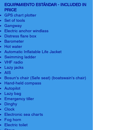
EQUIPAMIENTO ESTÁNDAR - INCLUDED IN
PRICE
GPS chart plotter
Set of tools
Gangway
Electric anchor windlass
Distress flare box
Barometer
Hot water
Automatic Inflatable Life Jacket
Swimming ladder
VHF radio
Lazy jacks
AIS
Bosun's chair (Safe seat) (boatswain's chair)
Hand-held compass
Autopilot
Lazy bag
Emergency tiller
Dinghy
Clock
Electronic sea charts
Fog horn
Electric toilet