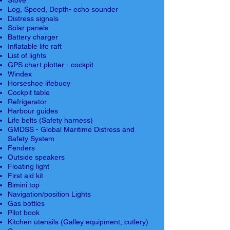
Stove
Log, Speed, Depth- echo sounder
Distress signals
Solar panels
Battery charger
Inflatable life raft
List of lights
GPS chart plotter - cockpit
Windex
Horseshoe lifebuoy
Cockpit table
Refrigerator
Harbour guides
Life belts (Safety harness)
GMDSS - Global Maritime Distress and
Safety System
Fenders
Outside speakers
Floating light
First aid kit
Bimini top
Navigation/position Lights
Gas bottles
Pilot book
Kitchen utensils (Galley equipment, cutlery)