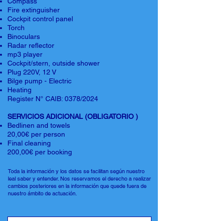
Compass
Fire extinguisher
Cockpit control panel
Torch
Binoculars
Radar reflector
mp3 player
Cockpit/stern, outside shower
Plug 220V, 12 V
Bilge pump - Electric
Heating
Register N° CAIB: 0378/2024
SERVICIOS ADICIONAL (OBLIGATORIO )
Bedlinen and towels
20,00€ per person
Final cleaning
200,00€ per booking
Toda la información y los datos se facilitan según nuestro
leal saber y entender. Nos reservamos el derecho a realizar
cambios posteriores en la información que quede fuera de
nuestro ámbito de actuación.