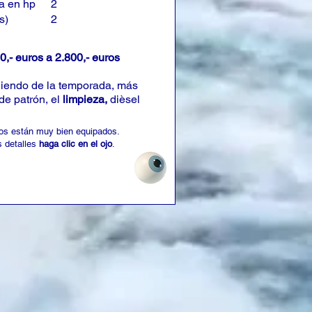
a en hp
2
s)
2
0,- euros a 2.800,- euros
iendo de la temporada, más
de patrón, el
limpieza,
dièsel
os están muy bien equipados.
 detalles
haga clic en el ojo
.