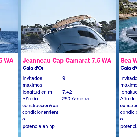
.5 WA
Jeanneau Cap Camarat 7.5 WA
Sea W
Cala d'Or
Cala d'
invitados
9
invitad
máximos
máxim
longitud en m
7,42
longitu
Año de
250 Yamaha
Año de
construcción/rea
constru
condicionamient
condici
o
o
potencia en hp
potenci