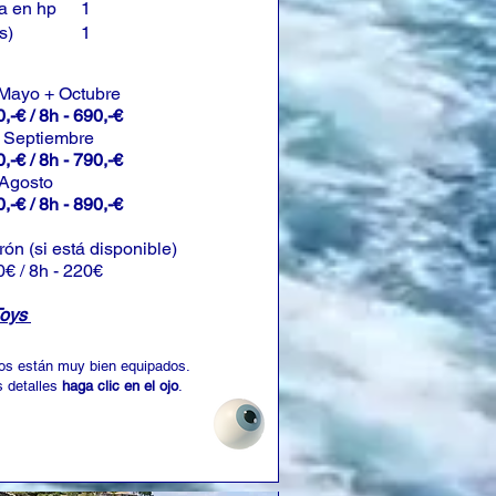
a en hp
1
s)
1
 Mayo + Octubre
,-€ / 8h - 690,-€
+ Septiembre
,-€ / 8h - 790,-€
 Agosto
,-€ / 8h - 890,-€
rón (si está disponible)
0€ / 8h - 220€
Toys
os están muy bien equipados.
 detalles
haga clic en el ojo
.