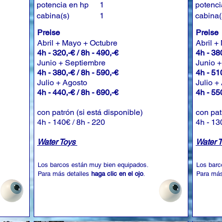
potencia en hp
1
potenci
cabina(s)
1
cabina(
Preise
Preise
Abril + Mayo + Octubre
Abril +
4h - 320,-€ / 8h - 490,-€
4h - 380
Junio + Septiembre
Junio 
4h - 380,-€ / 8h - 590,-€
4h - 510
Julio + Agosto
Julio +
4h - 440,-€ / 8h - 690,-€
4h - 550
con patrón (si está disponible)
con pat
4h - 140€ / 8h - 220
4h - 13
Water Toys
Water 
Los barcos están muy bien equipados.
Los barc
Para más detalles
haga clic en el ojo
.
Para más