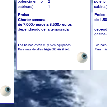
potencia en hp
2
potenci
cabina(s)
1
cabina(
Preise
Preise
Charter semanal
de 1.50
de 7.000,- euros a 8.500,- euros
dependiendo de la temporada
depend
gastos 
Los barcos están muy bien equipados.
Los barc
Para más detalles
haga clic en el ojo
.
Para más