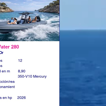
ater 280
Or
os
12
os
d en m
8,90
350-V10 Mercury
cción/rea
onamient
a en hp
2026