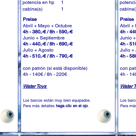
potencia en hp
1
potenci
cabina(s)
1
cabina(
Preise
Preise
Abril + Mayo + Octubre
Abril +
4h - 380,-€ / 8h - 590,-€
4h - 440
Junio + Septiembre
Junio 
4h - 440,-€ / 8h - 690,-€
4h - 510
Julio + Agosto
Julio +
4h - 510,-€ / 8h - 790,-€
4h - 580
con patrón (si está disponible)
con pat
4h - 140€ / 8h - 220€
4h - 14
Water Toys
Water 
Los barcos están muy bien equipados.
Los barc
Para más detalles
haga clic en el ojo
.
Para más