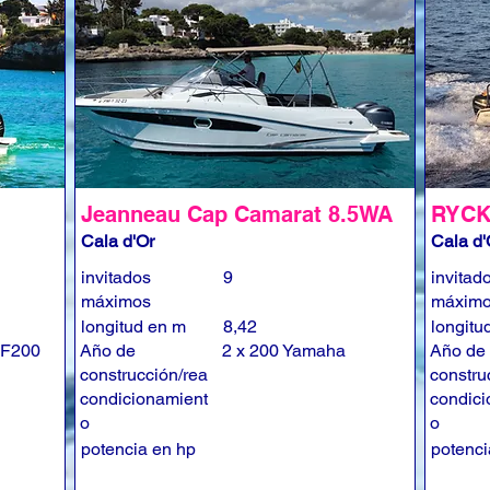
Jeanneau Cap Camarat 8.5WA
RYCK
Cala d'Or
Cala d'
invitados
9
invitad
máximos
máxim
longitud en m
8,42
longitu
 F200
Año de
2 x 200 Yamaha
Año de
construcción/rea
constru
condicionamient
condici
o
o
potencia en hp
potenci