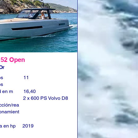
 52 Open
Or
os
11
os
d en m
16,40
2 x 600 PS Volvo D8
cción/rea
onamient
a en hp
2019