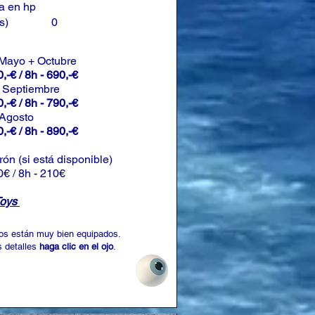
a en hp
s)
0
 Mayo + Octubre
,-€ / 8h - 690,-€
+ Septiembre
,-€ / 8h - 790,-€
 Agosto
,-€ / 8h - 890,-€
rón (si está disponible)
0€ / 8h - 210€
Toys
os están muy bien equipados.
 detalles
haga clic en el ojo
.