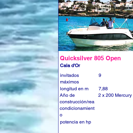
Quicksilver 805 Open
Cala d'Or
invitados
9
máximos
longitud en m
7,88
Año de
2 x 200 Mercury
construcción/rea
condicionamient
o
potencia en hp