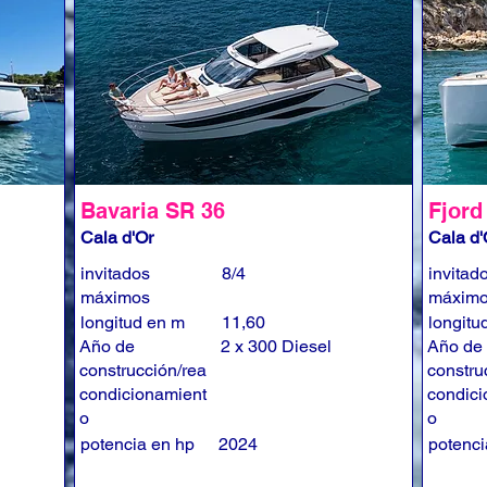
Bavaria SR 36
Fjord
Cala d'Or
Cala d'
invitados
8/4
invitad
máximos
máxim
longitud en m
11,60
longitu
Año de
2 x 300 Diesel
Año de
construcción/rea
constru
condicionamient
condici
o
o
potencia en hp
2024
potenci