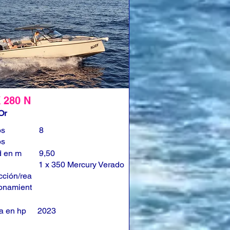
 280 N
Or
os
8
os
d en m
9,50
1 x 350 Mercury Verado
cción/rea
onamient
a en hp
2023