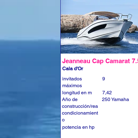
Jeanneau Cap Camarat 7
Cala d'Or
invitados
9
máximos
longitud en m
7,42
Año de
250 Yamaha
construcción/rea
condicionamient
o
potencia en hp