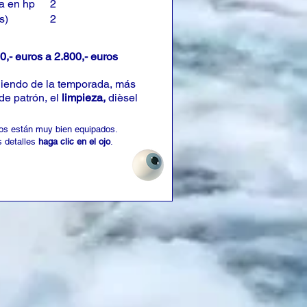
a en hp
2
s)
2
0,- euros a 2.800,- euros
iendo de la temporada, más
de patrón, el
limpieza,
dièsel
os están muy bien equipados.
 detalles
haga clic en el ojo
.