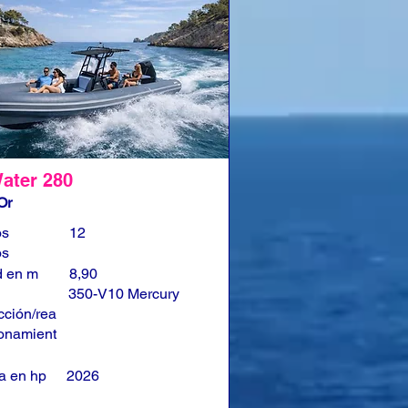
ater 280
Or
os
12
os
d en m
8,90
350-V10 Mercury
cción/rea
onamient
a en hp
2026