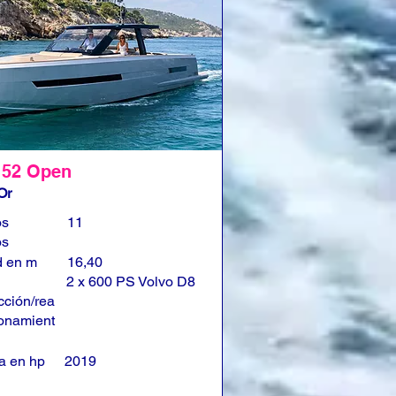
 52 Open
Or
os
11
os
d en m
16,40
2 x 600 PS Volvo D8
cción/rea
onamient
a en hp
2019