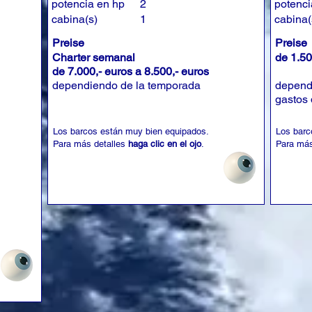
potencia en hp
2
potenci
cabina(s)
1
cabina(
Preise
Preise
Charter semanal
de 1.50
de 7.000,- euros a 8.500,- euros
dependiendo de la temporada
depend
gastos 
Los barcos están muy bien equipados.
Los barc
Para más detalles
haga clic en el ojo
.
Para más