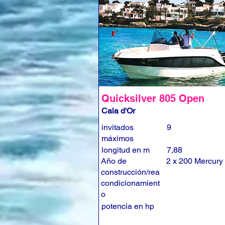
Quicksilver 805 Open
Cala d'Or
invitados
9
máximos
longitud en m
7,88
Año de
2 x 200 Mercury
construcción/rea
condicionamient
o
potencia en hp