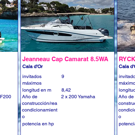
Jeanneau Cap Camarat 8.5WA
RYCK
Cala d'Or
Cala d'
invitados
9
invitad
máximos
máxim
longitud en m
8,42
longitu
 F200
Año de
2 x 200 Yamaha
Año de
construcción/rea
constru
condicionamient
condici
o
o
potencia en hp
potenci