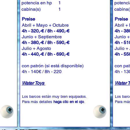
potencia en hp
1
potenci
cabina(s)
1
cabina(
Preise
Preise
Abril + Mayo + Octubre
Abril +
4h - 320,-€ / 8h - 490,-€
4h - 380
Junio + Septiembre
Junio 
4h - 380,-€ / 8h - 590,-€
4h - 510
Julio + Agosto
Julio +
4h - 440,-€ / 8h - 690,-€
4h - 550
con patrón (si está disponible)
con pat
4h - 140€ / 8h - 220
4h - 13
Water Toys
Water 
Los barcos están muy bien equipados.
Los barc
Para más detalles
haga clic en el ojo
.
Para más