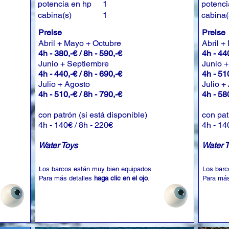
potencia en hp
1
potenci
cabina(s)
1
cabina(
Preise
Preise
Abril + Mayo + Octubre
Abril +
4h - 380,-€ / 8h - 590,-€
4h - 440
Junio + Septiembre
Junio 
4h - 440,-€ / 8h - 690,-€
4h - 510
Julio + Agosto
Julio +
4h - 510,-€ / 8h - 790,-€
4h - 580
con patrón (si está disponible)
con pat
4h - 140€ / 8h - 220€
4h - 14
Water Toys
Water 
Los barcos están muy bien equipados.
Los barc
Para más detalles
haga clic en el ojo
.
Para más