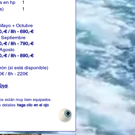
a en hp
1
s)
1
 Mayo + Octubre
,-€ / 8h - 690,-€
+ Septiembre
,-€ / 8h - 790,-€
 Agosto
,-€ / 8h - 890,-€
rón (si está disponible)
0€ / 8h - 220€
Toys
os están muy bien equipados.
 detalles
haga clic en el ojo
.