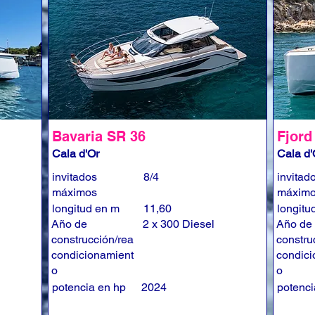
Bavaria SR 36
Fjord
Cala d'Or
Cala d'
invitados
8/4
invitad
máximos
máxim
longitud en m
11,60
longitu
Año de
2 x 300 Diesel
Año de
construcción/rea
constru
condicionamient
condici
o
o
potencia en hp
2024
potenci