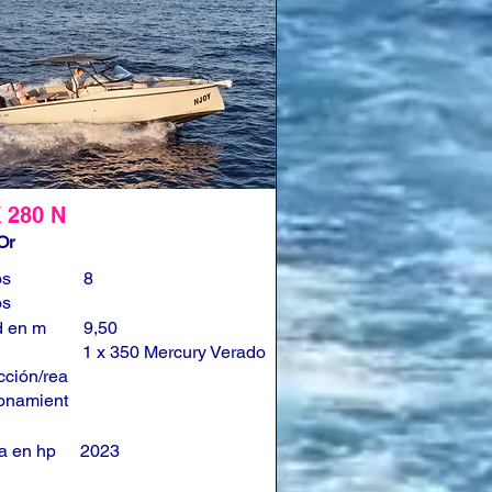
 280 N
Or
os
8
os
d en m
9,50
1 x 350 Mercury Verado
cción/rea
onamient
a en hp
2023