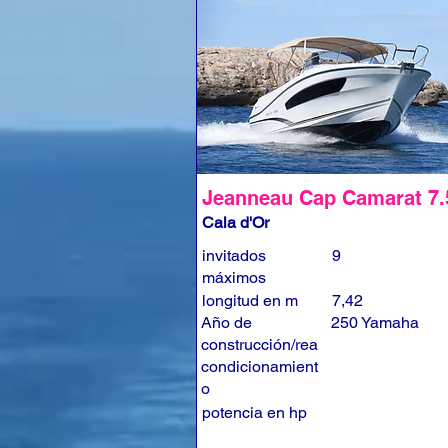
Jeanneau Cap Camarat 7
Cala d'Or
invitados
9
máximos
longitud en m
7,42
Año de
250 Yamaha
construcción/rea
condicionamient
o
potencia en hp