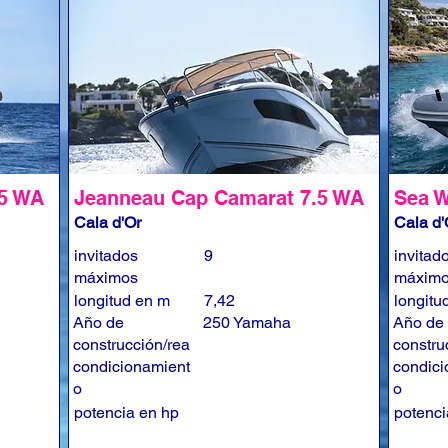
.5 WA
Jeanneau Cap Camarat 7.5 WA
Sea W
Cala d'Or
Cala d'
invitados
9
invitad
máximos
máxim
longitud en m
7,42
longitu
Año de
250 Yamaha
Año de
construcción/rea
constru
condicionamient
condici
o
o
potencia en hp
potenci