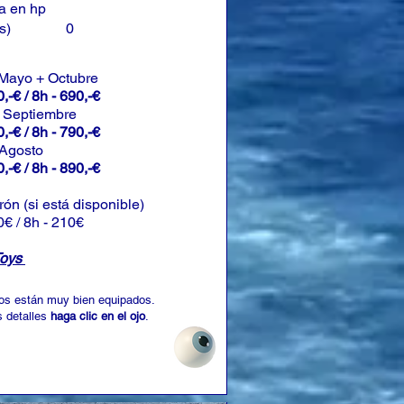
a en hp
s)
0
 Mayo + Octubre
,-€ / 8h - 690,-€
+ Septiembre
,-€ / 8h - 790,-€
 Agosto
,-€ / 8h - 890,-€
rón (si está disponible)
0€ / 8h - 210€
Toys
os están muy bien equipados.
 detalles
haga clic en el ojo
.