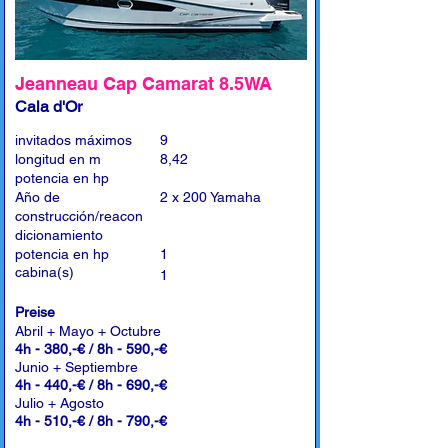
Jeanneau Cap Camarat 8.5WA
Cala d'Or
invitados máximos
9
longitud en m
8,42
potencia en hp
Año de
2 x 200 Yamaha
construcción/reacon
dicionamiento
potencia en hp
1
cabina(s)
1
Preise
Abril + Mayo + Octubre
4h - 380,-€ / 8h - 590,-€
Junio + Septiembre
4h - 440,-€ / 8h - 690,-€
Julio + Agosto
4h - 510,-€ / 8h - 790,-€