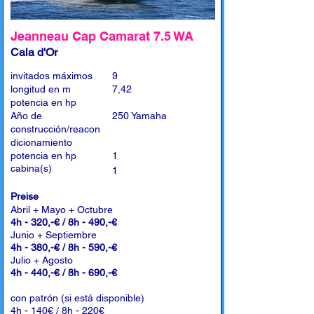
Jeanneau Cap Camarat 7.5 WA
Cala d'Or
invitados máximos
9
longitud en m
7,42
potencia en hp
Año de
250 Yamaha
construcción/reacon
dicionamiento
potencia en hp
1
cabina(s)
1
Preise
Abril + Mayo + Octubre
4h - 320,-€ / 8h - 490,-€
Junio + Septiembre
4h - 380,-€ / 8h - 590,-€
Julio + Agosto
4h - 440,-€ / 8h - 690,-€
con patrón (si está disponible)
4h - 140€ / 8h - 220€