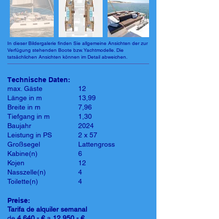
In dieser Bildergalerie finden Sie allgemeine Ansichten der zur
Verfügung stehenden Boote bzw. Yachtmodelle. Die
tatsächlichen Ansichten können im Detail abweichen.
Technische Daten:
max. Gäste
12
Länge in m
13,99
Breite in m
7,96
Tiefgang in m
1,30
Baujahr
2024
Leistung in PS
2 x 57
Großsegel
Lattengross
Kabine(n)
6
Kojen
12
Nasszelle(n)
4
Toilette(n)
4
Preise:
Tarifa de alquiler semanal
de
4.640,- €
a
12.950,- €