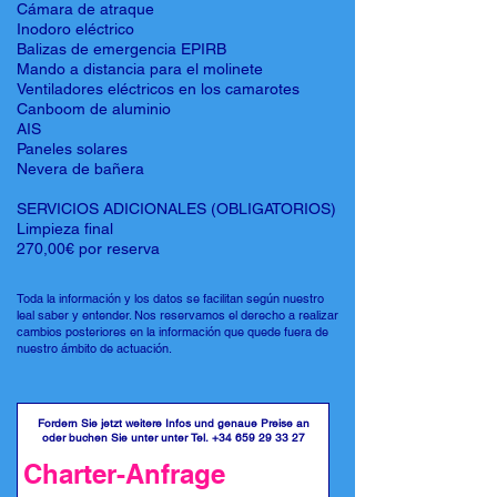
Cámara de atraque
Inodoro eléctrico
Balizas de emergencia EPIRB
Mando a distancia para el molinete
Ventiladores eléctricos en los camarotes
Canboom de aluminio
AIS
Paneles solares
Nevera de bañera
SERVICIOS ADICIONALES (OBLIGATORIOS)
Limpieza final
270,00€ por reserva
Toda la información y los datos se facilitan según nuestro
leal saber y entender. Nos reservamos el derecho a realizar
cambios posteriores en la información que quede fuera de
nuestro ámbito de actuación.
Fordern Sie jetzt weitere Infos und genaue Preise an
oder buchen Sie unter unter Tel.
+34 659 29 33 27
Charter-Anfrage