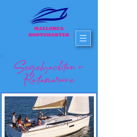
Segelyachten +
Katamarane