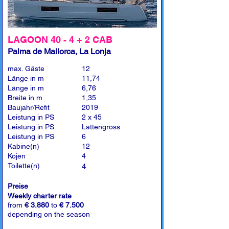
LAGOON 40 - 4 + 2 CAB
Palma de Mallorca, La Lonja
max. Gäste
12
Länge in m
11,74
Länge in m
6,76
Breite in m
1,35
Baujahr/Refit
2019
Leistung in PS
2 x 45
Leistung in PS
Lattengross
Leistung in PS
6
Kabine(n)
12
Kojen
4
Toilette(n)
4
Preise
Weekly charter rate
from
€ 3.880
to
€ 7.500
depending on the season