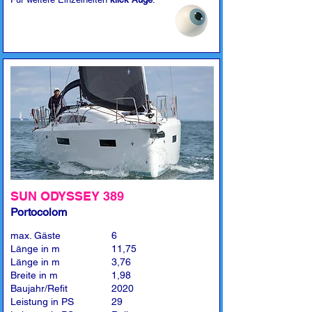
SUN ODYSSEY 389
Portocolom
max. Gäste
6
Länge in m
11,75
Länge in m
3,76
Breite in m
1,98
Baujahr/Refit
2020
Leistung in PS
29