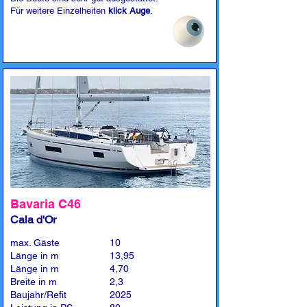
Für weitere Einzelheiten
klick Auge
.
Bavaria C46
Cala d'Or
max. Gäste
10
Länge in m
13,95
Länge in m
4,70
Breite in m
2,3
Baujahr/Refit
2025