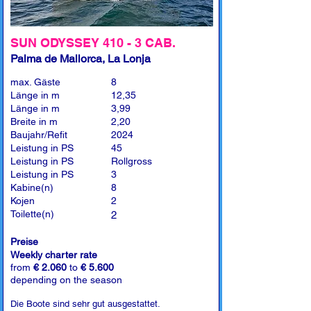
SUN ODYSSEY 410 - 3 CAB.
Palma de Mallorca, La Lonja
max. Gäste
8
Länge in m
12,35
Länge in m
3,99
Breite in m
2,20
Baujahr/Refit
2024
Leistung in PS
45
Leistung in PS
Rollgross
Leistung in PS
3
Kabine(n)
8
Kojen
2
Toilette(n)
2
Preise
Weekly charter rate
from
€ 2.060
to
€ 5.600
depending on the season
Die Boote sind sehr gut ausgestattet.