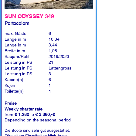
SUN ODYSSEY 349
Portocolom
max. Gäste
6
Länge in m
10,34
Länge in m
3,44
Breite in m
1,98
Baujahr/Refit
2019/2023
Leistung in PS
21
Leistung in PS
Lattengross
Leistung in PS
3
Kabine(n)
6
Kojen
1
Toilette(n)
1
Preise
Weekly charter rate
from
€ 1.280
to
€ 3.360,-€
Depending on the seasonal period
Die Boote sind sehr gut ausgestattet.
Für weitere Einzelheiten
klick Auge
.