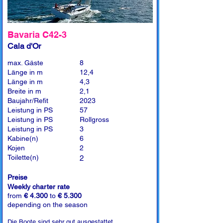
Bavaria C42-3
Cala d'Or
max. Gäste
8
Länge in m
12,4
Länge in m
4,3
Breite in m
2,1
Baujahr/Refit
2023
Leistung in PS
57
Leistung in PS
Rollgross
Leistung in PS
3
Kabine(n)
6
Kojen
2
Toilette(n)
2
Preise
Weekly charter rate
from
€ 4.300
to
€ 5.300
depending on the season
Die Boote sind sehr gut ausgestattet.