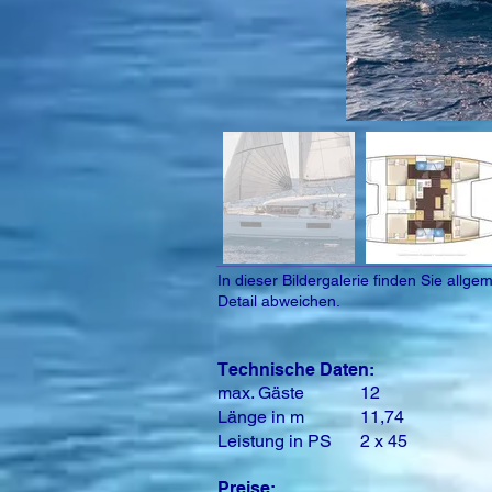
In dieser Bildergalerie finden Sie all
Detail abweichen.
Technische Daten:
max. Gäste
12
Länge in m
11,74
Leistung in PS
2 x 45
Preise: