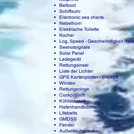
Beiboot
Schiffsuhr
Electronic sea charts
Nebelhorn
Elektrische Toilette
Kocher
Log, Speed - Geschwindigkeit-mess
Seenotsignale
Solar Panel
Ladegerät
Rettungsinsel
Liste der Lichter
GPS Kartenplotter - Cockpit
Windex
Rettungsringe
Cockpittisch
Kühlschrank
Hafenhandbücher
Lifebelts
GMDSS
Fender
Außenlautsprecher