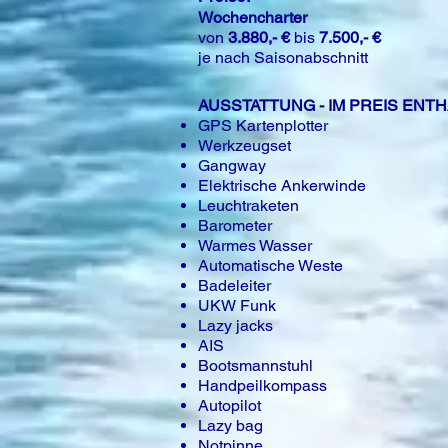
Wochencharter
von
3.880,- €
bis
7.500,- €
je nach Saisonabschnitt
AUSSTATTUNG - IM PREIS ENT
GPS Kartenplotter
Werkzeugset
Gangway
Elektrische Ankerwinde
Leuchtraketen
Barometer
Warmes Wasser
Automatische Weste
Badeleiter
UKW Funk
Lazy jacks
AIS
Bootsmannstuhl
Handpeilkompass
Autopilot
Lazy bag
Notpinne