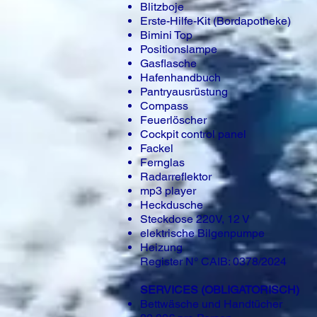
Blitzboje
Erste-Hilfe-Kit (Bordapotheke)
Bimini Top
Positionslampe
Gasflasche
Hafenhandbuch
Pantryausrüstung
Compass
Feuerlöscher
Cockpit control panel
Fackel
Fernglas
Radarreflektor
mp3 player
Heckdusche
Steckdose 220V, 12 V
elektrische Bilgenpumpe
Heizung
Register N° CAIB: 0378/2024
SERVICES (OBLIGATORISCH)
Bettwäsche und Handtücher