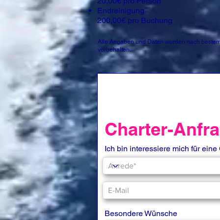
20,00€ pro Person
Endreinigung
200,00€ pro Buchung
Alle Angaben und Daten wurden nach bestem 
vorbehalten.
Charter-Anf
Ich bin interessiere mich für eine
Besondere Wünsche