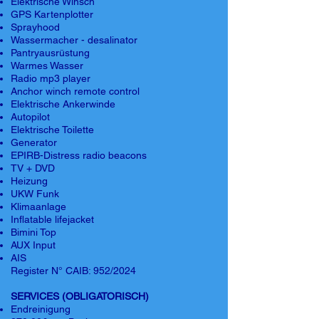
Elektrische Winsch
GPS Kartenplotter
Sprayhood
Wassermacher - desalinator
Pantryausrüstung
Warmes Wasser
Radio mp3 player
Anchor winch remote control
Elektrische Ankerwinde
Autopilot
Elektrische Toilette
Generator
EPIRB-Distress radio beacons
TV + DVD
Heizung
UKW Funk
Klimaanlage
Inflatable lifejacket
Bimini Top
AUX Input
AIS
Register N° CAIB: 952/2024
SERVICES (OBLIGATORISCH)
Endreinigung