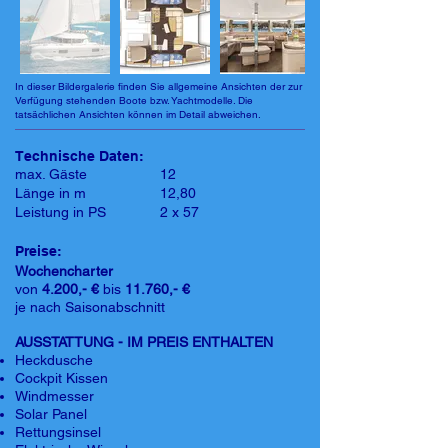
In dieser Bildergalerie finden Sie allgemeine Ansichten der zur
Verfügung stehenden Boote bzw. Yachtmodelle. Die
tatsächlichen Ansichten können im Detail abweichen.
Technische Daten:
max. Gäste
12
Länge in m
12,80
Leistung in PS
2 x 57
Preise:
Wochencharter
von
4.200,- €
bis
11.760,- €
je nach Saisonabschnitt
AUSSTATTUNG - IM PREIS ENTHALTEN
Heckdusche
Cockpit Kissen
Windmesser
Solar Panel
Rettungsinsel