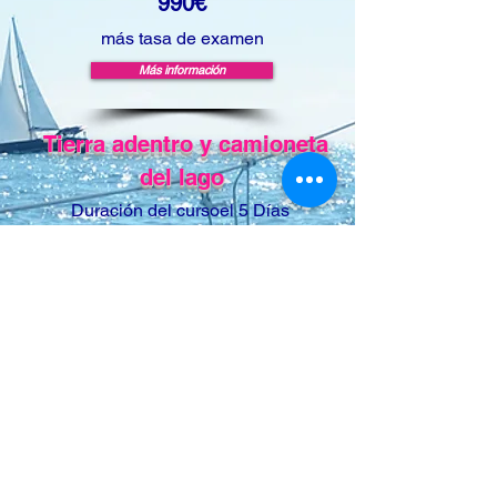
990€
más tasa de examen
Más información
Tierra adentro y camioneta
del lago
Duración del curso
el 5
Días
1.250€
más tasa de examen
más información
SRC - licencia de radio
Duración del curso
él 2,5
días
590€