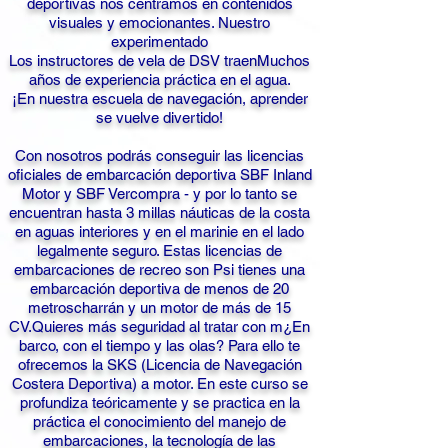
deportivas nos centramos en contenidos
visuales y emocionantes. Nuestro
experimentado
Los instructores de vela de DSV traen
Muchos
años de experiencia práctica en el agua.
¡En nuestra escuela de navegación, aprender
se vuelve divertido!
Con nosotros podrás conseguir las licencias
oficiales de embarcación deportiva SBF Inland
Motor y SBF Ver
compra - y por lo tanto se
encuentran hasta 3 millas náuticas de la costa
en aguas interiores y en el mar
inie en el lado
legalmente seguro. Estas licencias de
embarcaciones de recreo son P
si tienes una
embarcación deportiva de menos de 20
metros
charrán y un motor de más de 15
CV.
Quieres más seguridad al tratar con m
¿En
barco, con el tiempo y las olas? Para ello te
ofrecemos la SKS (Licencia de Navegación
Costera Deportiva) a motor. En este curso se
profundiza teóricamente y se practica en la
práctica el conocimiento del manejo de
embarcaciones, la tecnología de las