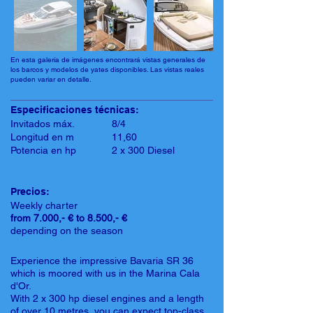
En esta galería de imágenes encontrará vistas generales de
los barcos y modelos de yates disponibles. Las vistas reales
pueden variar en detalle.
Especificaciones técnicas:
Invitados máx.
8/4
Longitud en m
11,60
Potencia en hp
2 x 300 Diesel
Precios:
Weekly charter
from 7.000,- € to 8.500,- €
depending on the season
Experience the impressive Bavaria SR 36
which is moored with us in the Marina Cala
d'Or.
With 2 x 300 hp diesel engines and a length
of over 10 metres, you can expect top-class