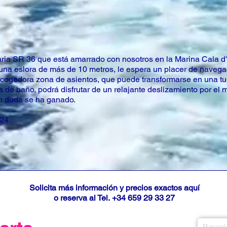
ria SR 36 que está amarrado con nosotros en la Marina Cala d'
una eslora de más de 10 metros, le espera un placer de navega
cogedora zona de asientos, que puede transformarse en una tum
 de baño, podrá disfrutar de un relajante deslizamiento por el m
n duda se ha ganado.
024
Solicita más información y precios exactos aquí
o reserva al Tel.
+34 659 29 33 27