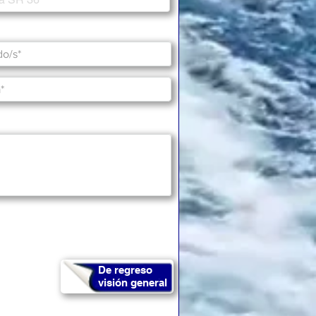
De regreso
visión general