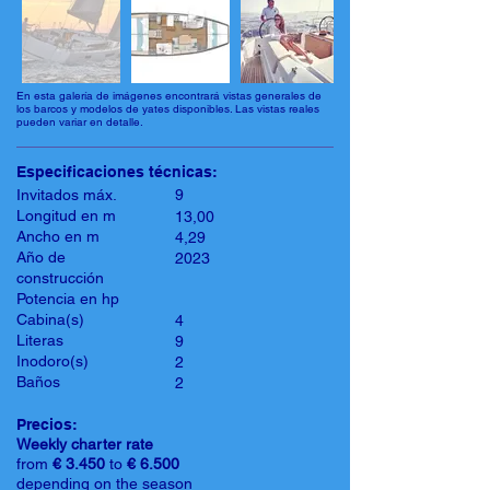
En esta galería de imágenes encontrará vistas generales de
los barcos y modelos de yates disponibles. Las vistas reales
pueden variar en detalle.
Especificaciones técnicas:
Invitados máx.
9
Longitud en m
13,00
Ancho en m
4,29
Año de
2023
construcción
Potencia en hp
Cabina(s)
4
Literas
9
Inodoro(s)
2
Baños
2
Precios:
Weekly charter rate
from
€ 3.450
to
€ 6.500
depending on the season