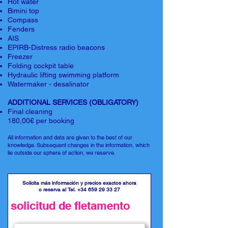
Hot water
Bimini top
Compass
Fenders
AIS
EPIRB-Distress radio beacons
Freezer
Folding cockpit table
Hydraulic lifting swimming platform
Watermaker - desalinator
ADDITIONAL SERVICES (OBLIGATORY)
Final cleaning
180,00€ per booking
All information and data are given to the best of our
knowledge. Subsequent changes in the information, which
lie outside our sphere of action, we reserve.
Solicita más información y precios exactos ahora
o reserva al Tel.
+34 659 29 33 27
solicitud de fletamento