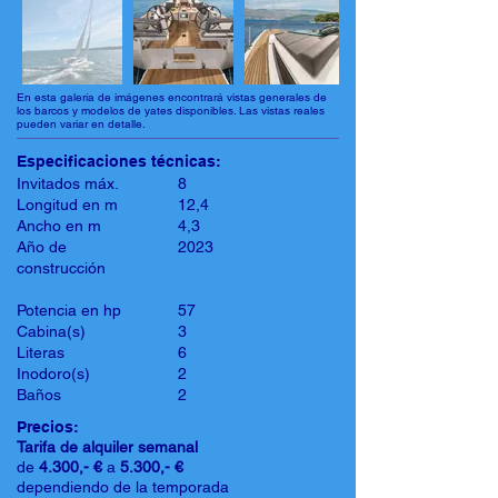
En esta galería de imágenes encontrará vistas generales de
los barcos y modelos de yates disponibles. Las vistas reales
pueden variar en detalle.
Especificaciones técnicas:
Invitados máx.
8
Longitud en m
12,4
Ancho en m
4,3
Año de
2023
construcción
Potencia en hp
57
Cabina(s)
3
Literas
6
Inodoro(s)
2
Baños
2
Precios:
Tarifa de alquiler semanal
de
4.300,- €
a
5.300,- €
dependiendo de la temporada