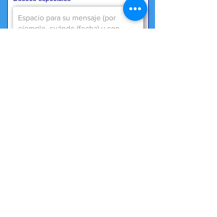
Necesitamos su consentimiento para
almacenar datos de acuerdo con
our
Protección de Datos
*
Sí, acepto el almacenamiento de
datos.
Aplique ahora
De regreso
visión general